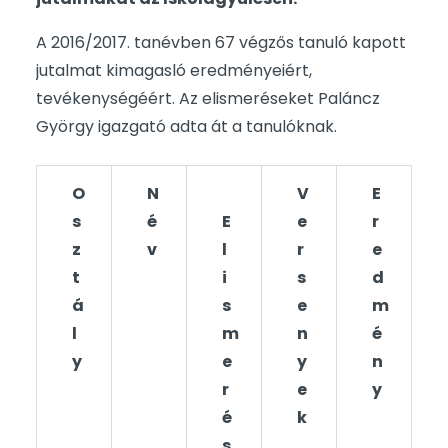
A 2016/2017. tanévben 67 végzős tanuló kapott
jutalmat kimagasló eredményeiért,
tevékenységéért. Az elismeréseket Paláncz
György igazgató adta át a tanulóknak.
O
N
V
E
s
é
E
e
r
z
v
l
r
e
t
i
s
d
á
s
e
m
l
m
n
é
y
e
y
n
r
e
y
é
k
s