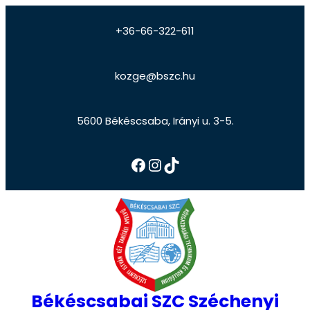
+36-66-322-611
kozge@bszc.hu
5600 Békéscsaba, Irányi u. 3-5.
Békéscsabai SZC Széchenyi