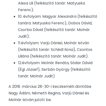
Alexa Lili (felkészítő tanár: Matyuska
Ferenc);
10. évfolyam: Magyar Alexandra (felkészítő
tanára: Matyuska Ferenc), Dobos Dávid,
Csorba Dávid (felkészítő tanár: Molnár
Judit);
11.évfolyam: Varjú Dániel, Molnár István
(felkészítő tanár: Schédl Ilona), Csontos
Liliána (felkészítő tanár: Molnár Judit).
12.évfolyam: Molnár Renáta, Sódar Dávid
(Égi József), Serbán György (felkészítő
tanár: Molnár Judit)
A 2018. március 28-30-i kecskeméti döntőbe
Nagy Ádám, Németh Regina, Varjú Dániel és
Molnár István jutott be.