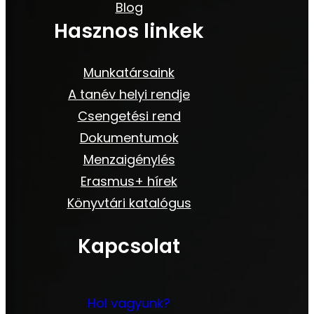
Blog
Hasznos linkek
Munkatársaink
A tanév helyi rendje
Csengetési rend
Dokumentumok
Menzaigénylés
Erasmus+ hírek
Könyvtári katalógus
Kapcsolat
Hol vagyunk?