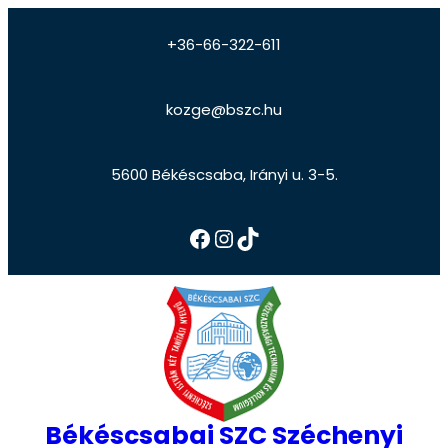
+36-66-322-611
kozge@bszc.hu
5600 Békéscsaba, Irányi u. 3-5.
Békéscsabai SZC Széchenyi