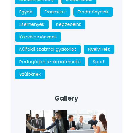
Egyéb
Erasmus+
Eredményeink
Események
Képzéseink
Közvéleménynek
Külföldi szakmai gyakorlat
Nyelvi Hét
Pedagógiai, szakmai munka
Sport
Szülőknek
Gallery