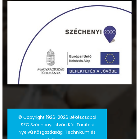
©
Copyright 1926-2026 Békéscsabai
SZC Széchenyi István Két Tanítási
Nyelvű Közgazdasági Technikum és