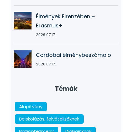
Élmények Firenzében –
Erasmus+
2026.07.17.
Cordobai élménybeszámoló
2026.07.17.
Témák
Alapítvány
Beiskolázás, felvételizőknek
Bázisintézmény
Diákjainknak