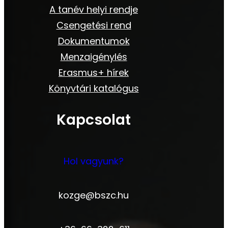
A tanév helyi rendje
Csengetési rend
Dokumentumok
Menzaigénylés
Erasmus+ hírek
Könyvtári katalógus
Kapcsolat
Hol vagyunk?
kozge@bszc.hu