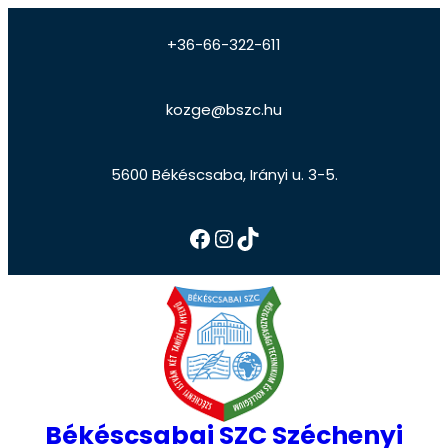
+36-66-322-611
kozge@bszc.hu
5600 Békéscsaba, Irányi u. 3-5.
Békéscsabai SZC Széchenyi