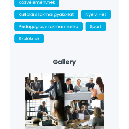
Közvéleménynek
Külföldi szakmai gyakorlat
Nyelvi Hét
Pedagógiai, szakmai munka
Sport
Szülőknek
Gallery