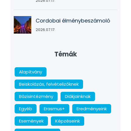
2026.07.17.
Cordobai élménybeszámoló
2026.07.17.
Témák
Alapítvány
Beiskolázás, felvételizőknek
Bázisintézmény
Diákjainknak
Egyéb
Erasmus+
Eredményeink
Események
Képzéseink