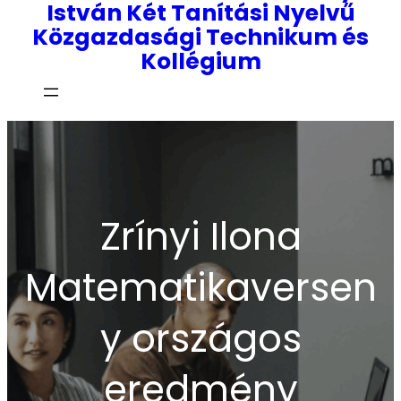
István Két Tanítási Nyelvű
Közgazdasági Technikum és
Kollégium
Zrínyi Ilona
Matematikaversen
y országos
eredmény