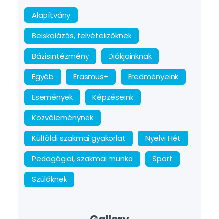
Alapítvány
Beiskolázás, felvételizőknek
Bázisintézmény
Diákjainknak
Egyéb
Erasmus+
Eredményeink
Események
Képzéseink
Közvéleménynek
Külföldi szakmai gyakorlat
Nyelvi Hét
Pedagógiai, szakmai munka
Sport
Szülőknek