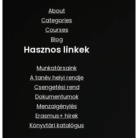
About
Categories
Courses
Blog
Hasznos linkek
Munkatársaink
A tanév helyi rendje
Csengetési rend
Dokumentumok
Menzaigénylés
Erasmus+ hírek
Könyvtári katalógus