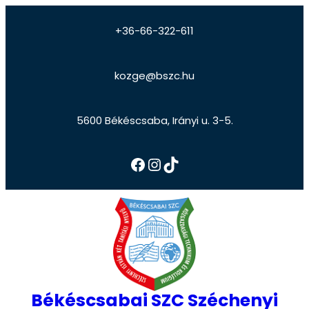
+36-66-322-611
kozge@bszc.hu
5600 Békéscsaba, Irányi u. 3-5.
Békéscsabai SZC Széchenyi