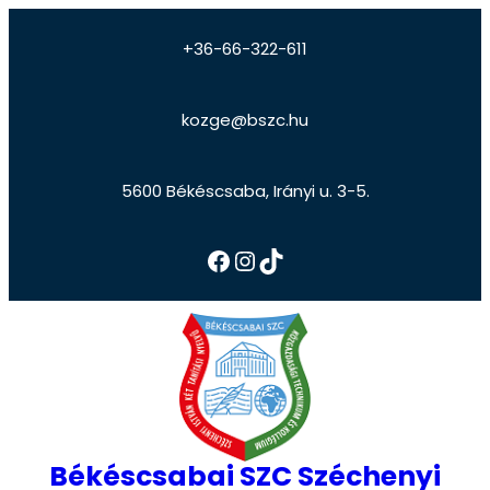
+36-66-322-611
kozge@bszc.hu
5600 Békéscsaba, Irányi u. 3-5.
Békéscsabai SZC Széchenyi