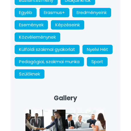
Bázisintézmény
Diákjainknak
Egyéb
Erasmus+
Eredményeink
Események
Képzéseink
Közvéleménynek
Külföldi szakmai gyakorlat
Nyelvi Hét
Pedagógiai, szakmai munka
Sport
Szülőknek
Gallery