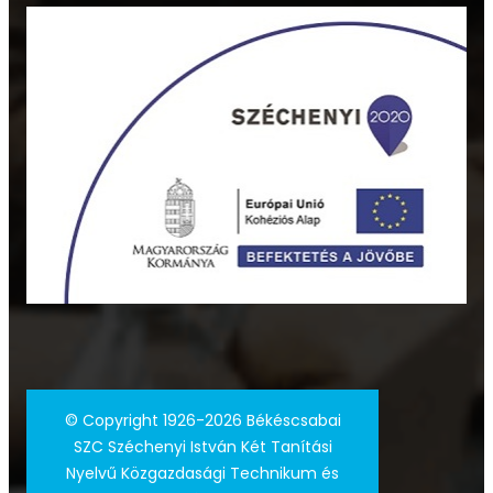
©
Copyright 1926-2026 Békéscsabai
SZC Széchenyi István Két Tanítási
Nyelvű Közgazdasági Technikum és