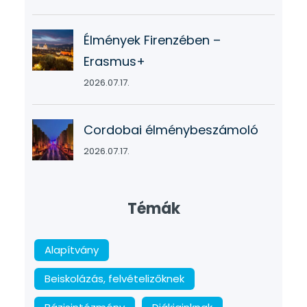
Élmények Firenzében –
Erasmus+
2026.07.17.
Cordobai élménybeszámoló
2026.07.17.
Témák
Alapítvány
Beiskolázás, felvételizőknek