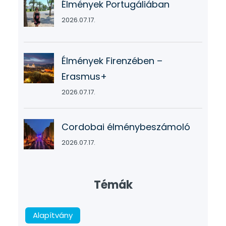
Élmények Portugáliában
2026.07.17.
Élmények Firenzében –
Erasmus+
2026.07.17.
Cordobai élménybeszámoló
2026.07.17.
Témák
Alapítvány