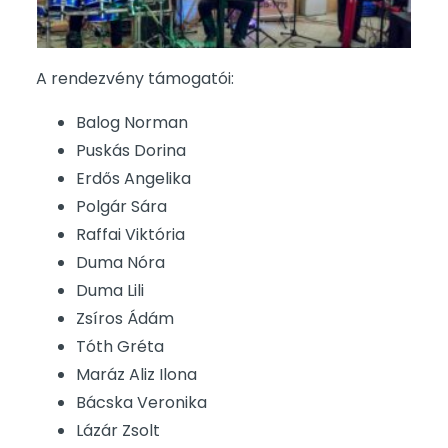
A rendezvény támogatói:
Balog Norman
Puskás Dorina
Erdős Angelika
Polgár Sára
Raffai Viktória
Duma Nóra
Duma Lili
Zsíros Ádám
Tóth Gréta
Maráz Aliz Ilona
Bácska Veronika
Lázár Zsolt