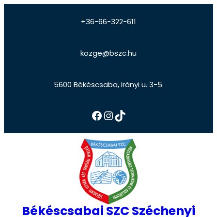
+36-66-322-611
kozge@bszc.hu
5600 Békéscsaba, Irányi u. 3-5.
Békéscsabai SZC Széchenyi