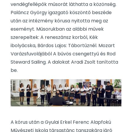
vendégfellépők műsorát láthatta a közönség.
Paláncz György igazgató köszöntő beszéde
után az intézmény kórusa nyitotta meg az
eseményt. Műsorukban az alábbi művek
szerepeltek: A reneszánsz korból, Kék
ibolyácska, Bárdos Lajos: Tábortűznél. Mozart
Varázsfuvolájából A bűvös csengettyű és Rod
Steward Sailing. A dalokat Aradi Zsolt tanította
be.
A kórus után a Gyulai Erkel Ferenc Alapfokú
Művészeti Iskola társastánc tanszakára járó