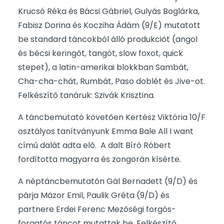
Krucsó Réka és Bácsi Gábriel, Gulyás Boglárka,
Fabisz Dorina és Kocziha Ádám (9/E) mutatott
be standard táncokból álló produkciót (angol
és bécsi keringőt, tangót, slow foxot, quick
stepet), a latin-amerikai blokkban Sambát,
Cha-cha-chát, Rumbát, Paso doblét és Jive-ot.
Felkészítő tanáruk: Szivák Krisztina.
A táncbemutató követően Kertész Viktória 10/F
osztályos tanítványunk Emma Bale All I want
című dalát adta elő. A dalt Bíró Róbert
fordította magyarra és zongorán kísérte.
A néptáncbemutatón Gál Bernadett (9/D) és
párja Mázor Emil, Paulik Gréta (9/D) és
partnere Erdei Ferenc Mezőségi forgós-
forgatós táncot mutattak be. Felkészítő