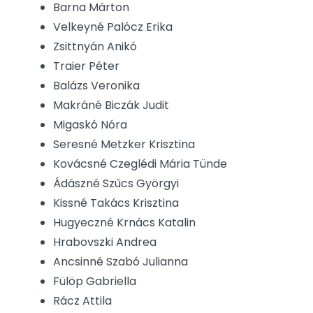
Barna Márton
Velkeyné Palócz Erika
Zsittnyán Anikó
Traier Péter
Balázs Veronika
Makráné Biczák Judit
Migaskó Nóra
Seresné Metzker Krisztina
Kovácsné Czeglédi Mária Tünde
Ádászné Szűcs Györgyi
Kissné Takács Krisztina
Hugyeczné Krnács Katalin
Hrabovszki Andrea
Ancsinné Szabó Julianna
Fülöp Gabriella
Rácz Attila