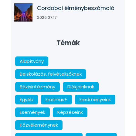
Cordobai élménybeszámoló
2026.07.17.
Témák
Alapítvány
Beiskolázás, felvételizőknek
Bázisintézmény
Diákjainknak
Egyéb
Erasmus+
Eredményeink
Események
Képzéseink
Közvéleménynek