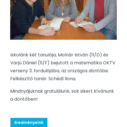
Iskolánk két tanulója, Molnár István (11/D) és
Varjú Dániel (11/F) bejutott a matematika OKTV
verseny 3. fordulójába, az országos döntőbe.
Felkészítő tanár: Schédl Ilona.
Mindnyájuknak gratulálunk, sok sikert kívánunk
a döntőben!
Eredményeink