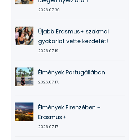
idegen nyelv órán
2026.07.30.
Újabb Erasmus+ szakmai
gyakorlat vette kezdetét!
2026.07.19.
Élmények Portugáliában
2026.07.17.
Élmények Firenzében –
Erasmus+
2026.07.17.