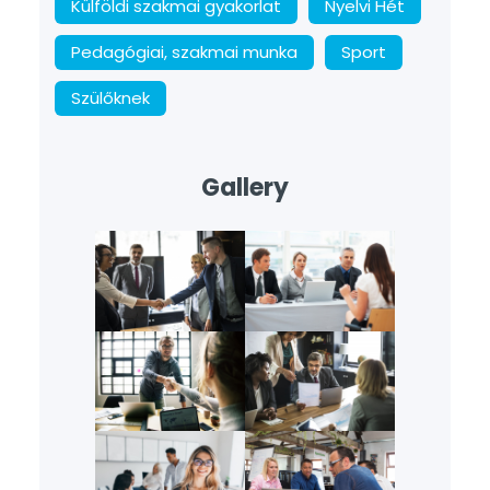
Külföldi szakmai gyakorlat
Nyelvi Hét
Pedagógiai, szakmai munka
Sport
Szülőknek
Gallery