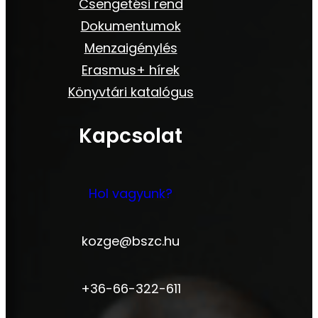
Csengetési rend
Dokumentumok
Menzaigénylés
Erasmus+ hírek
Könyvtári katalógus
Kapcsolat
Hol vagyunk?
kozge@bszc.hu
+36-66-322-611