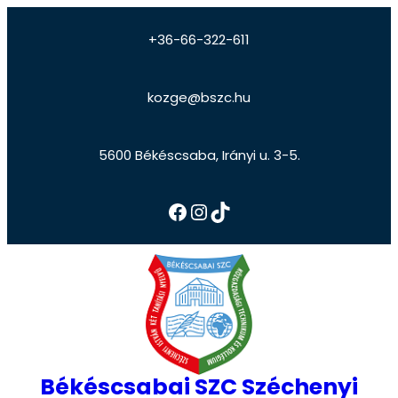
+36-66-322-611
kozge@bszc.hu
5600 Békéscsaba, Irányi u. 3-5.
Békéscsabai SZC Széchenyi