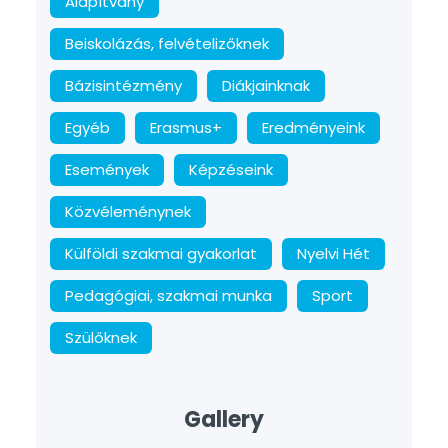
Alapítvány
Beiskolázás, felvételizőknek
Bázisintézmény
Diákjainknak
Egyéb
Erasmus+
Eredményeink
Események
Képzéseink
Közvéleménynek
Külföldi szakmai gyakorlat
Nyelvi Hét
Pedagógiai, szakmai munka
Sport
Szülőknek
Gallery