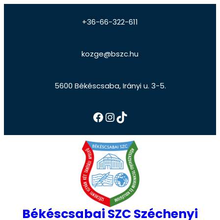
+36-66-322-611
kozge@bszc.hu
5600 Békéscsaba, Irányi u. 3-5.
Békéscsabai SZC Széchenyi