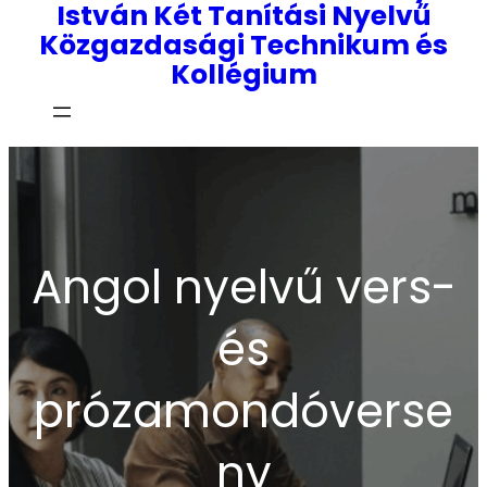
István Két Tanítási Nyelvű
Közgazdasági Technikum és
Kollégium
Angol nyelvű vers-
és
prózamondóverse
ny