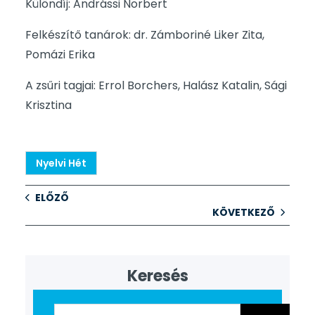
Különdíj: Andrássi Norbert
Felkészítő tanárok: dr. Zámboriné Liker Zita,
Pomázi Erika
A zsűri tagjai: Errol Borchers, Halász Katalin, Sági
Krisztina
Nyelvi Hét
ELŐZŐ
KÖVETKEZŐ
Keresés