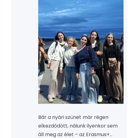
gyakorlaton. Az Erasmus-program
számomra nemcsak
munkatapasztalatot jelentett,
hanem lehetőséget adott arra is,
hogy megismerjek…
Bár a nyári szünet már régen
elkezdődött, nálunk ilyenkor sem
áll meg az élet – az Erasmus+