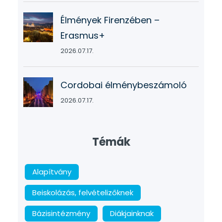
Élmények Firenzében –
Erasmus+
2026.07.17.
Cordobai élménybeszámoló
2026.07.17.
Témák
Alapítvány
Beiskolázás, felvételizőknek
Bázisintézmény
Diákjainknak