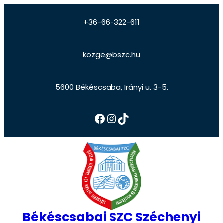
+36-66-322-611
kozge@bszc.hu
5600 Békéscsaba, Irányi u. 3-5.
Békéscsabai SZC Széchenyi