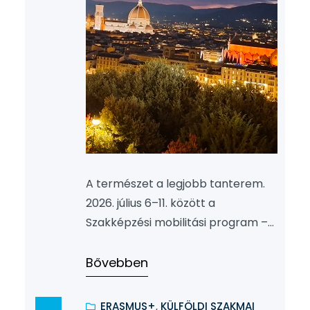
A természet a legjobb tanterem.
2026. július 6–11. között a
Szakképzési mobilitási program –
ERASMUS + 2025-1-HU01-KA122-
VET-000339658 – keretében
Bővebben
Firenzében vettem részt az
„Outdoor Activities for Mental and
ERASMUS+
, 
KÜLFÖLDI SZAKMAI