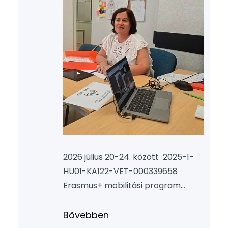
2026 július 20-24. között 2025-1-
HU01-KA122-VET-000339658
Erasmus+ mobilitási program
keretében egy hetet tölthettem
Santiago de Compostelában, az
Bővebben