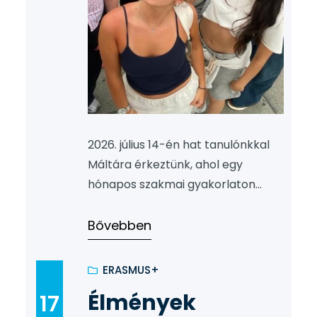
2026. július 14-én hat tanulónkkal
Máltára érkeztünk, ahol egy
hónapos szakmai gyakorlaton
vesznek részt a vendéglátás
területén. Diákjaink két
Bővebben
szállodában szereznek értékes
szakmai tapasztalatot, miközben
ERASMUS+
fejlesztik idegen nyelvi
Élmények
17
készségeiket és betekintést