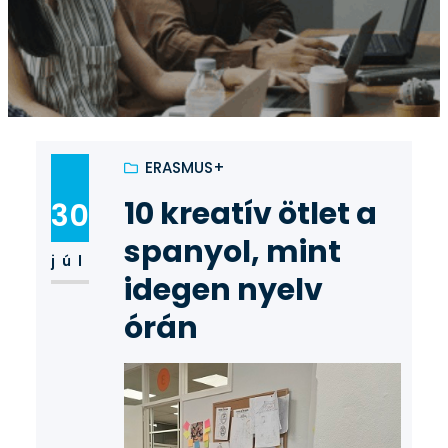
ERASMUS+
10 kreatív ötlet a
30
spanyol, mint
júl
idegen nyelv
órán