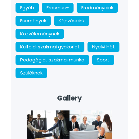
Egyéb
Erasmus+
Eredményeink
Események
Képzéseink
Közvéleménynek
Külföldi szakmai gyakorlat
Nyelvi Hét
Pedagógiai, szakmai munka
Sport
Szülőknek
Gallery