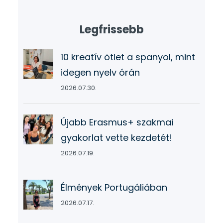
Legfrissebb
10 kreatív ötlet a spanyol, mint
idegen nyelv órán
2026.07.30.
Újabb Erasmus+ szakmai
gyakorlat vette kezdetét!
2026.07.19.
Élmények Portugáliában
2026.07.17.