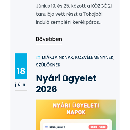
Június 19. és 25. között a KÖZGÉ 21
tanulója vett részt a Tokajból
induló zempléni kerékpáros
körtúrán. A hét során rengeteg
élménnyel gazdagodtak: eveztek a
Bővebben
Bodrogon, meglátogattak egy
gólyavédelmi központot,
DIÁKJAINKNAK
, 
KÖZVÉLEMÉNYNEK
, 
meghódították a sárospataki,
SZÜLŐKNEK
18
füzéri és regéci várat,
Nyári ügyelet
megcsodálták a Megyer-hegyi
jún
2026
tengerszemet, hegyikristályt
gyűjtöttek, Bibliát nyomtattak,
kalácsot gyúrtak, átkeltek Európa
második leghosszabb függőhídján,
és bejártak egy…