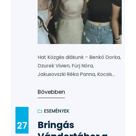
Hat Közgés diákunk – Benkő Dorka,
Dzurek Vivien, Fürj Nóra,
Jakusovszki Réka Panna, Kocsis
Doroti és Nyeső Réka Valentína –
június 30-án nagy kalandba vágott:
Bővebben
útnak indultak Ciprusra Dr.
Zámboriné Liker Zita oktatónkkal!
ESEMÉNYEK
A következő egy hónapot
Bringás
27
Limassolban töltik, ahol az
Erasmus+ program támogatásával