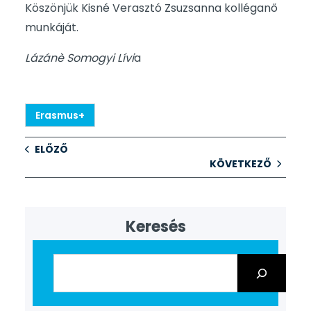
Köszönjük Kisné Verasztó Zsuzsanna kolléganő
munkáját.
Lázánè Somogyi Lívi
a
Erasmus+
ELŐZŐ
KÖVETKEZŐ
Keresés