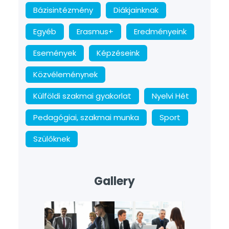
Bázisintézmény
Diákjainknak
Egyéb
Erasmus+
Eredményeink
Események
Képzéseink
Közvéleménynek
Külföldi szakmai gyakorlat
Nyelvi Hét
Pedagógiai, szakmai munka
Sport
Szülőknek
Gallery