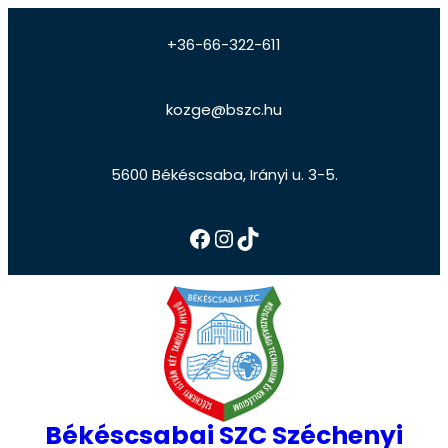
+36-66-322-611
kozge@bszc.hu
5600 Békéscsaba, Irányi u. 3-5.
Békéscsabai SZC Széchenyi