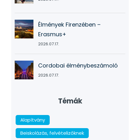
Élmények Firenzében –
Erasmus+
2026.07.17.
Cordobai élménybeszámoló
2026.07.17.
Témák
Alapítvány
Beiskolázás, felvételizőknek