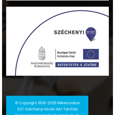
©
Copyright 1926-2026 Békéscsabai
SZC Széchenyi István Két Tanítási