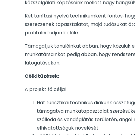
közszolgálati képzéseink mellett nagy hangsúly
Két tanítási nyelvű technikumként fontos, hogy
szerezzenek tapasztalatot, majd tudásukat át
profitálni tudjon belőle.
Támogatjuk tanulóinkat abban, hogy közülük e
munkatársainkat pedig abban, hogy rendszere
látogatásokon.
Célkitűzések:
A projekt fő céljai:
Hat turisztikai technikus diákunk összefü
támogatva munkatapasztalat szerzésüket,
szálloda és vendéglátás területén, angol 
elhivatottságuk növelését.