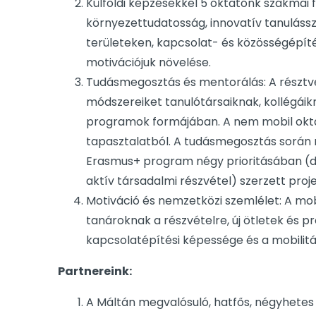
Külföldi képzésekkel 5 oktatónk szakmai 
környezettudatosság, innovatív tanulássze
területeken, kapcsolat- és közösségépíté
motivációjuk növelése.
Tudásmegosztás és mentorálás: A résztve
módszereiket tanulótársaiknak, kollégáikn
programok formájában. A nem mobil oktat
tapasztalatból. A tudásmegosztás során
Erasmus+ program négy prioritásában (di
aktív társadalmi részvétel) szerzett proj
Motiváció és nemzetközi szemlélet: A mo
tanároknak a részvételre, új ötletek és p
kapcsolatépítési képessége és a mobilitá
Partnereink:
A Máltán megvalósuló, hatfős, négyhetes 