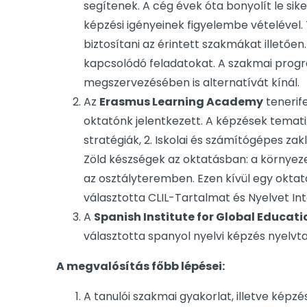
segítenek. A cég évek óta bonyolít le si
képzési igényeinek figyelembe vételével.
biztosítani az érintett szakmákat illetőe
kapcsolódó feladatokat. A szakmai progra
megszervezésében is alternatívát kínál.
Az
Erasmus Learning Academy
tenerif
oktatónk jelentkezett. A képzések temati
stratégiák, 2. Iskolai és számítógépes za
Zöld készségek az oktatásban: a környez
az osztályteremben. Ezen kívül egy oktat
választotta CLIL-Tartalmat és Nyelvet I
A
Spanish Institute for Global Educat
választotta spanyol nyelvi képzés nyelvt
A megvalósítás főbb lépései:
A tanulói szakmai gyakorlat, illetve kép