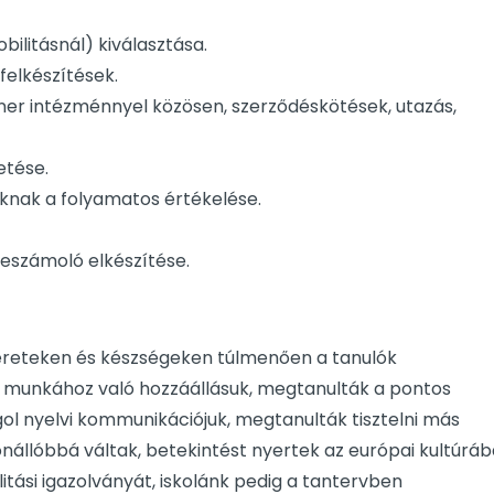
bilitásnál) kiválasztása.
 felkészítések.
er intézménnyel közösen, szerződéskötések, utazás,
etése.
oknak a folyamatos értékelése.
beszámoló elkészítése.
mereteken és készségeken túlmenően a tanulók
a munkához való hozzáállásuk, megtanulták a pontos
l nyelvi kommunikációjuk, megtanulták tisztelni más
 önállóbbá váltak, betekintést nyertek az európai kultúráb
tási igazolványát, iskolánk pedig a tantervben