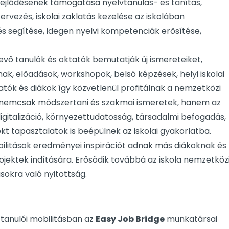
fejlődésének támogatása nyelvtanulás- és tanítás,
rvezés, iskolai zaklatás kezelése az iskolában
s segítése, idegen nyelvi kompetenciák erősítése,
vő tanulók és oktatók bemutatják új ismereteiket,
ak, előadások, workshopok, belső képzések, helyi iskolai
ók és diákok így közvetlenül profitálnak a nemzetközi
 nemcsak módszertani és szakmai ismeretek, hanem az
gitalizáció, környezettudatosság, társadalmi befogadás,
ekt tapasztalatok is beépülnek az iskolai gyakorlatba.
bilitások eredményei inspirációt adnak más diákoknak és
rojektek indítására. Erősödik továbbá az iskola nemzetköz
sokra való nyitottság.
tanulói mobilitásban az
Easy Job Bridge
munkatársai