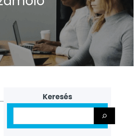
zámoló
Keresés