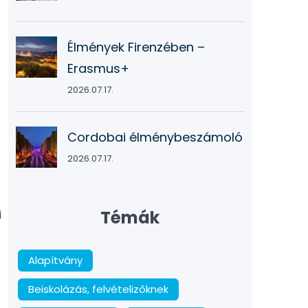
Élmények Firenzében –
Erasmus+
2026.07.17.
Cordobai élménybeszámoló
2026.07.17.
Témák
i
Alapítvány
Beiskolázás, felvételizőknek