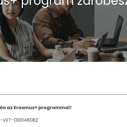
us+ program záróbes
dön az Erasmus+ programmal!
2-VET-000148082