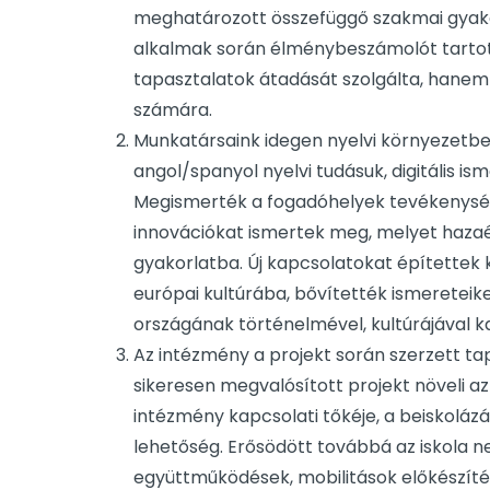
meghatározott összefüggő szakmai gyakorl
alkalmak során élménybeszámolót tartott
tapasztalatok átadását szolgálta, hanem m
számára.
Munkatársaink idegen nyelvi környezetben
angol/spanyol nyelvi tudásuk, digitális i
Megismerték a fogadóhelyek tevékenység
innovációkat ismertek meg, melyet hazaé
gyakorlatba. Új kapcsolatokat építettek k
európai kultúrába, bővítették ismereteik
országának történelmével, kultúrájával k
Az intézmény a projekt során szerzett tap
sikeresen megvalósított projekt növeli a
intézmény kapcsolati tőkéje, a beiskolázás
lehetőség. Erősödött továbbá az iskola n
együttműködések, mobilitások előkészíté