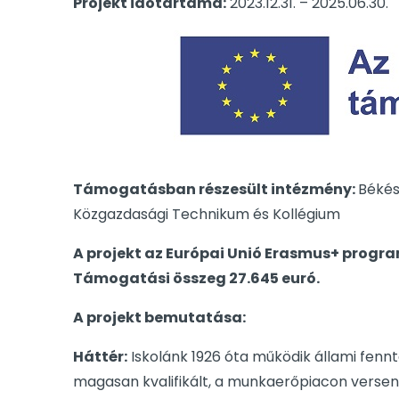
Projekt időtartama:
2023.12.31. – 2025.06.30.
Támogatásban részesült intézmény:
Békés
Közgazdasági Technikum és Kollégium
A projekt az Európai Unió Erasmus+ prog
Támogatási összeg 27.645 euró.
A projekt bemutatása:
Háttér:
Iskolánk 1926 óta működik állami fennt
magasan kvalifikált, a munkaerőpiacon versen