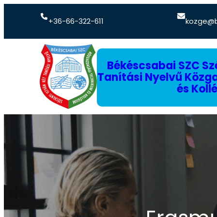
+36-66-322-611
kozge@b
Békéscsabai SZC Szé
Tanítási Nyelvű Köz
és Koll