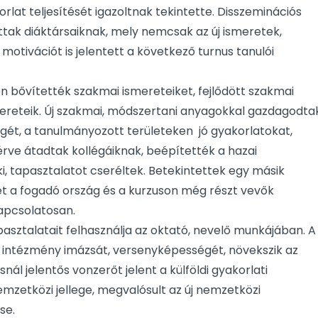
at teljesítését igazoltnak tekintette. Disszeminációs
ak diáktársaiknak, mely nemcsak az új ismeretek,
otivációt is jelentett a következő turnus tanulói
 bővítették szakmai ismereteiket, fejlődött szakmai
smereteik. Új szakmai, módszertani anyagokkal gazdagodta
ét, a tanulmányozott területeken jó gyakorlatokat,
rve átadtak kollégáiknak, beépítették a hazai
i, tapasztalatot cseréltek. Betekintettek egy másik
et a fogadó ország és a kurzuson még részt vevők
apcsolatosan.
asztalatait felhasználja az oktató, nevelő munkájában. A
z intézmény imázsát, versenyképességét, növekszik az
nál jelentős vonzerőt jelent a külföldi gyakorlati
emzetközi jellege, megvalósult az új nemzetközi
se.