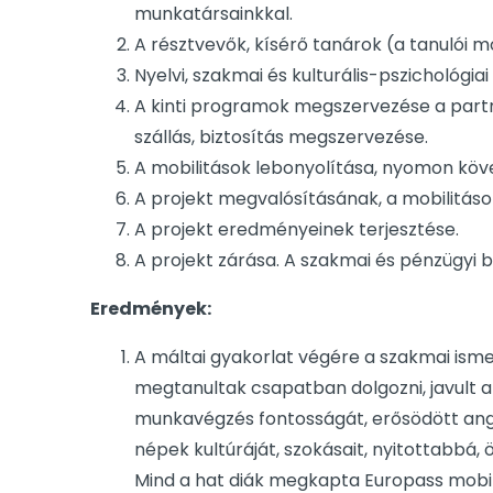
munkatársainkkal.
A résztvevők, kísérő tanárok (a tanulói mo
Nyelvi, szakmai és kulturális-pszichológiai
A kinti programok megszervezése a partn
szállás, biztosítás megszervezése.
A mobilitások lebonyolítása, nyomon köv
A projekt megvalósításának, a mobilitás
A projekt eredményeinek terjesztése.
A projekt zárása. A szakmai és pénzügyi 
Eredmények:
A máltai gyakorlat végére a szakmai is
megtanultak csapatban dolgozni, javult 
munkavégzés fontosságát, erősödött ango
népek kultúráját, szokásait, nyitottabbá,
Mind a hat diák megkapta Europass mobili