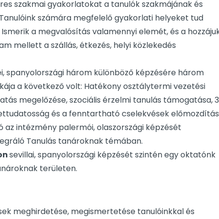
keres szakmai gyakorlatokat a tanulók szakmájának és
 Tanulóink számára megfelelő gyakorlati helyeket tud
n. Ismerik a megvalósítás valamennyi elemét, és a hozzáju
m mellett a szállás, étkezés, helyi közlekedés
ei, spanyolországi három különböző képzésére három
kája a következő volt: Hatékony osztálytermi vezetési
klatás megelőzése, szociális érzelmi tanulás támogatása, 3
ettudatosság és a fenntartható cselekvések előmozdítá
ó az intézmény palermói, olaszországi képzését
ntegráló Tanulás tanároknak témában.
ion
sevillai, spanyolországi képzését szintén egy oktatónk
anároknak területen.
zések meghirdetése, megismertetése tanulóinkkal és