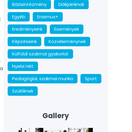
Bázisintézmény
Diákjainknak
Egyéb
Erasmus+
k
Eredményeink
Események
Képzéseink
Közvéleménynek
Külföldi szakmai gyakorlat
.
Nyelvi Hét
sa
Pedagógiai, szakmai munka
Sport
Szülőknek
Gallery