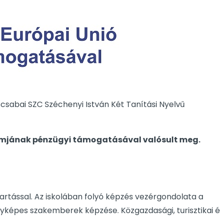
csabai SZC Széchenyi István Két Tanítási Nyelvű
ramjának pénzügyi támogatásával valósult meg.
artással. Az iskolában folyó képzés vezérgondolata a
yképes szakemberek képzése. Közgazdasági, turisztikai é