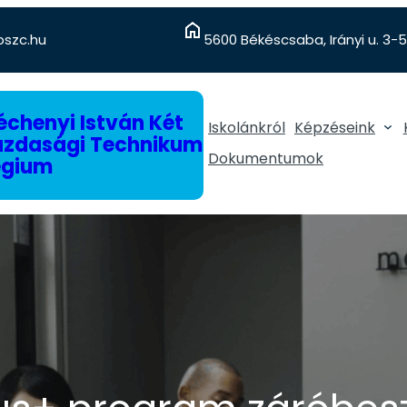
szc.hu
5600 Békéscsaba, Irányi u. 3-5
chenyi István Két
Iskolánkról
Képzéseink
gazdasági Technikum
Dokumentumok
égium