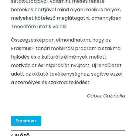
sétálóutcájával, valamint mesés fekete
homokos partjával mind olyan ikonikus helyek,
melyeket kötelező meglátogatni, amennyiben
Tenerifére utazik valaki.
Összegzésképpen elmondhatom, hogy az
Erasmus+ tanári mobilitási program a szakmai
fejlődés és a kulturális élmények mellett
motivációt és inspirációt nyújtott. Új lendületet
adott az oktató tevékenységhez, segítve ezzel
a személyes és szakmai fejlődést.
Gábor Gabriella
Erasmus+
ELŐZŐ