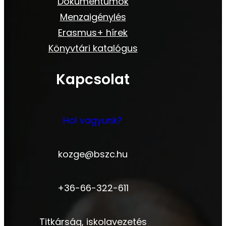
Dokumentumok
Menzaigénylés
Erasmus+ hírek
Könyvtári katalógus
Kapcsolat
Hol vagyunk?
kozge@bszc.hu
+36-66-322-611
Titkárság, iskolavezetés