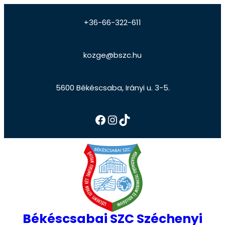
+36-66-322-611
kozge@bszc.hu
5600 Békéscsaba, Irányi u. 3-5.
Békéscsabai SZC Széchenyi