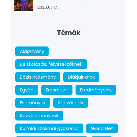
2026.07.17.
Témák
Alapítvány
Beiskolázás, felvételizőknek
Bázisintézmény
Diákjainknak
Egyéb
Erasmus+
Eredményeink
Események
Képzéseink
Közvéleménynek
Külföldi szakmai gyakorlat
Nyelvi Hét