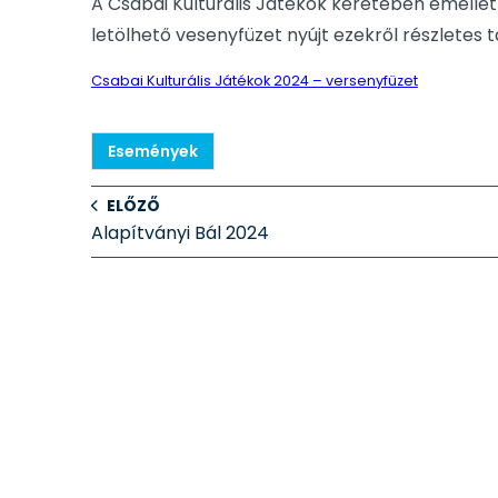
A Csabai Kulturális Játékok keretében emelle
letölhető vesenyfüzet nyújt ezekről részletes t
Csabai Kulturális Játékok 2024 – versenyfüzet
Események
ELŐZŐ
Alapítványi Bál 2024