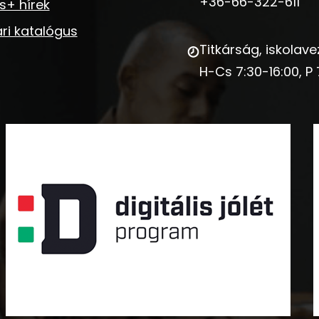
+36-66-322-611
s+ hírek
ri katalógus
Titkárság, iskolave
H-Cs 7:30-16:00, P 