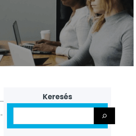
Keresés
s-