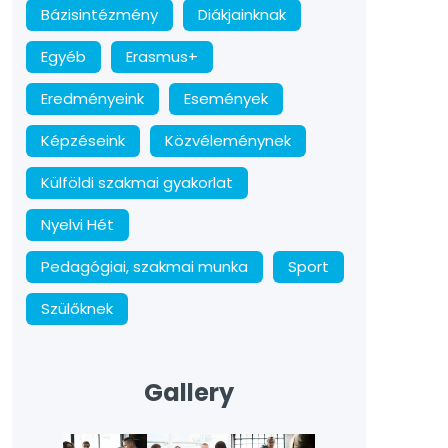
Bázisintézmény
Diákjainknak
Egyéb
Erasmus+
Eredményeink
Események
Képzéseink
Közvéleménynek
Külföldi szakmai gyakorlat
Nyelvi Hét
Pedagógiai, szakmai munka
Sport
Szülőknek
Gallery