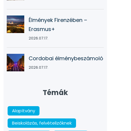
Élmények Firenzében –
Erasmus+
2026.07.17.
Cordobai élménybeszámoló
2026.07.17.
Témák
Alapítvány
Beiskolázás, felvételizőknek