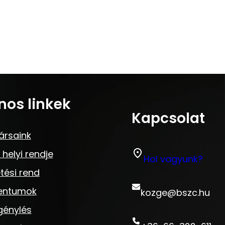
nos linkek
Kapcsolat
ársaink
 helyi rendje
Hol vagyunk?
tési rend
entumok
kozge@bszc.hu
génylés