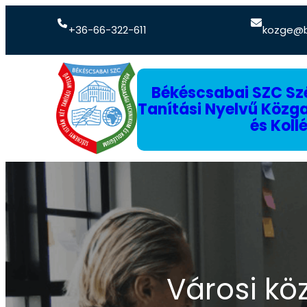
+36-66-322-611
kozge@b
Békéscsabai SZC Szé
Tanítási Nyelvű Köz
és Koll
Városi kö