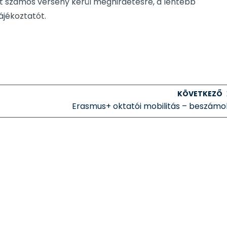
tt számos verseny kerül meghirdetésre, a lentebb
ájékoztatót.
KÖVETKEZŐ
Erasmus+ oktatói mobilitás – beszámo