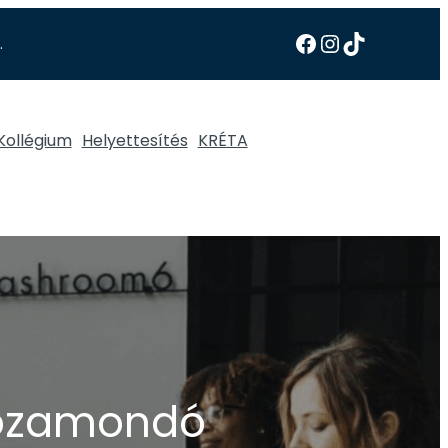
.
Kollégium
Helyettesítés
KRÉTA
prózamondó