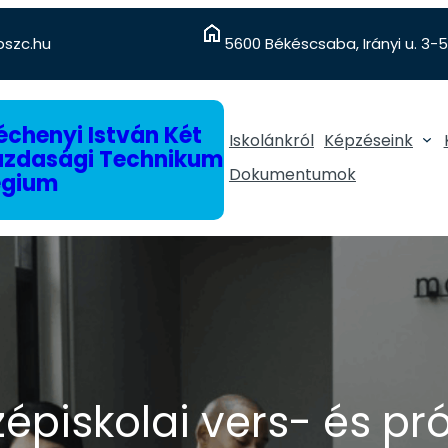
szc.hu
5600 Békéscsaba, Irányi u. 3-5
chenyi István Két
Iskolánkról
Képzéseink
gazdasági Technikum
Dokumentumok
égium
zépiskolai vers- és 