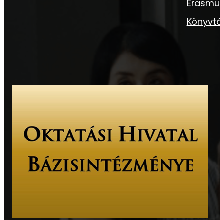
Erasmu
Könyvtá