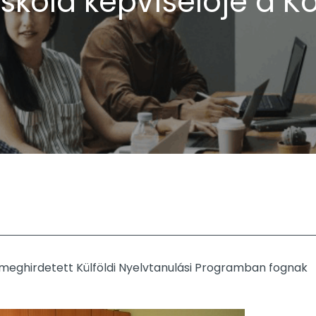
viskola képviselője a 
 meghirdetett Külföldi Nyelvtanulási Programban fognak