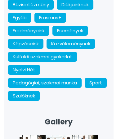
Bázisintézmény
Diákjainknak
Egyéb
Erasmus+
Eredményeink
Események
Képzéseink
Közvéleménynek
Külföldi szakmai gyakorlat
Nyelvi Hét
Pedagógiai, szakmai munka
Sport
Szülőknek
Gallery