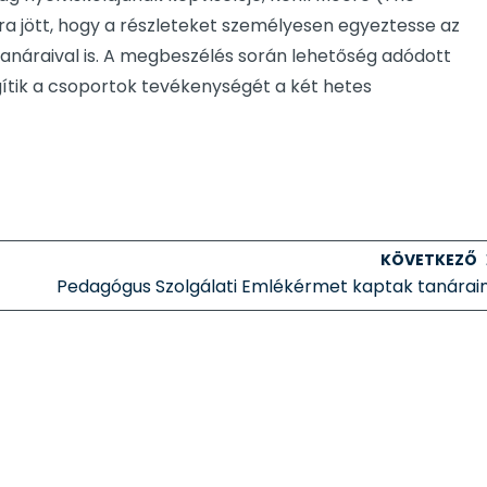
ra jött, hogy a részleteket személyesen egyeztesse az
őtanáraival is. A megbeszélés során lehetőség adódott
gítik a csoportok tevékenységét a két hetes
KÖVETKEZŐ
Pedagógus Szolgálati Emlékérmet kaptak tanárai