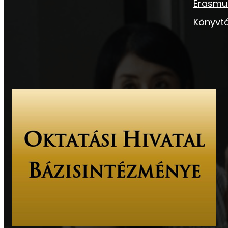
Erasmu
Könyvtá