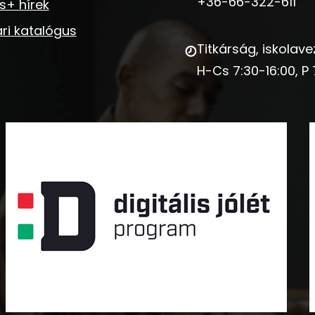
+36-66-322-611
s+ hírek
ri katalógus
Titkárság, iskolave
H-Cs 7:30-16:00, P 