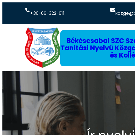
+36-66-322-611
kozge@b
Békéscsabai SZC Szé
Tanítási Nyelvű Köz
és Koll