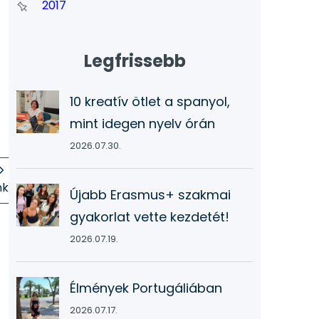
2017
Legfrissebb
10 kreatív ötlet a spanyol,
mint idegen nyelv órán
2026.07.30.
nk
Újabb Erasmus+ szakmai
gyakorlat vette kezdetét!
2026.07.19.
Élmények Portugáliában
2026.07.17.