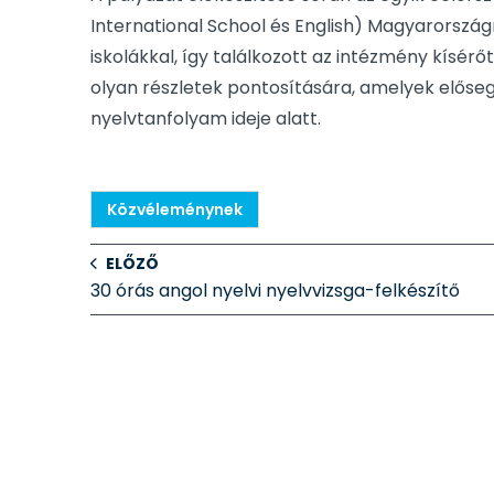
International School és English) Magyarország
iskolákkal, így találkozott az intézmény kísér
olyan részletek pontosítására, amelyek előse
nyelvtanfolyam ideje alatt.
Közvéleménynek
ELŐZŐ
30 órás angol nyelvi nyelvvizsga-felkészítő