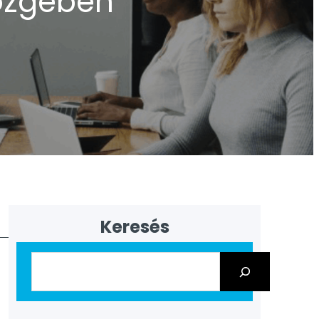
Közgében
Keresés