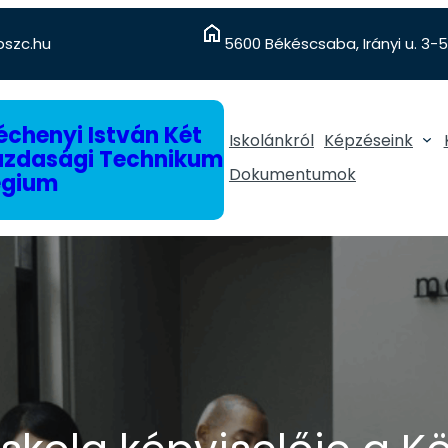
szc.hu
5600 Békéscsaba, Irányi u. 3-5
chenyi István Két
Iskolánkról
Képzéseink
gazdasági Technikum
Dokumentumok
égium