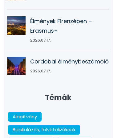
Élmények Firenzében –
Erasmus+
2026.07.17.
Cordobai élménybeszámoló
2026.07.17.
Témák
Alapítvány
Beiskolázás, felvételizőknek