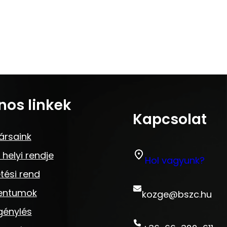
nos linkek
Kapcsolat
ársaink
 helyi rendje
Hol vagyunk?
tési rend
entumok
kozge@bszc.hu
génylés