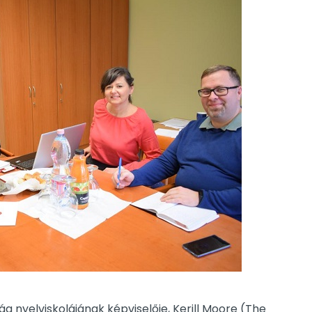
ág nyelviskolájának képviselője, Kerill Moore (The