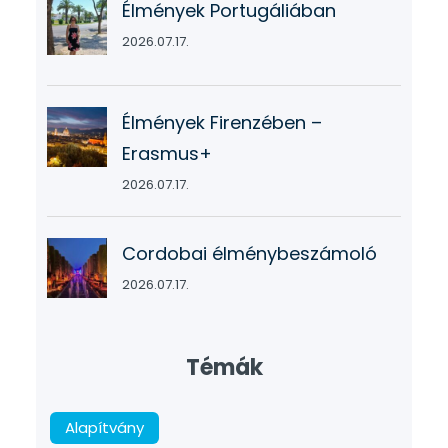
Élmények Portugáliában
2026.07.17.
Élmények Firenzében –
Erasmus+
2026.07.17.
Cordobai élménybeszámoló
2026.07.17.
Témák
Alapítvány