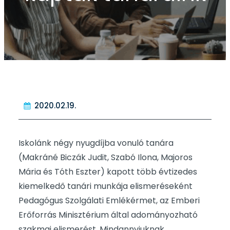
2020.02.19.
Iskolánk négy nyugdíjba vonuló tanára
(Makráné Biczák Judit, Szabó Ilona, Majoros
Mária és Tóth Eszter) kapott több évtizedes
kiemelkedő tanári munkája elismeréseként
Pedagógus Szolgálati Emlékérmet, az Emberi
Erőforrás Minisztérium által adományozható
szakmai elismerést. Mindannyiuknak