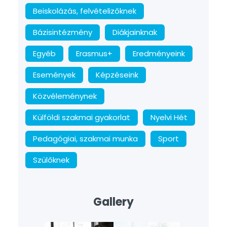
Beiskolázás, felvételizőknek
Bázisintézmény
Diákjainknak
Egyéb
Erasmus+
Eredményeink
Események
Képzéseink
Közvéleménynek
Külföldi szakmai gyakorlat
Nyelvi Hét
Pedagógiai, szakmai munka
Sport
Szülőknek
Gallery