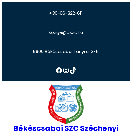
+36-66-322-611
kozge@bszc.hu
5600 Békéscsaba, Irányi u. 3-5.
Békéscsabai SZC Széchenyi