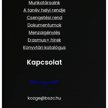
Munkatársaink
A tanév helyi rendje
Csengetési rend
Dokumentumok
Menzaigénylés
Erasmus+ hírek
Könyvtári katalógus
Kapcsolat
Hol vagyunk?
kozge@bszc.hu