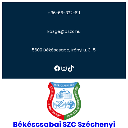
+36-66-322-611
kozge@bszc.hu
5600 Békéscsaba, Irányi u. 3-5.
Békéscsabai SZC Széchenyi