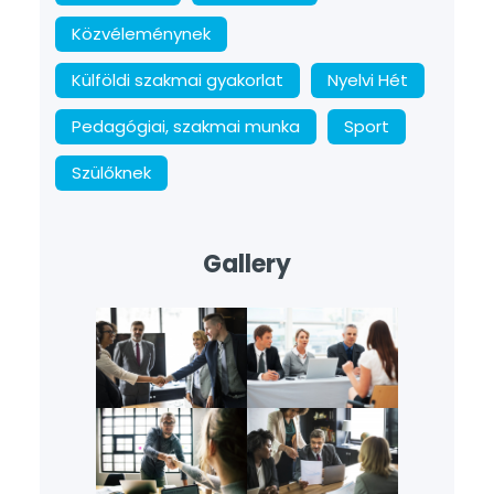
Közvéleménynek
Külföldi szakmai gyakorlat
Nyelvi Hét
Pedagógiai, szakmai munka
Sport
Szülőknek
Gallery