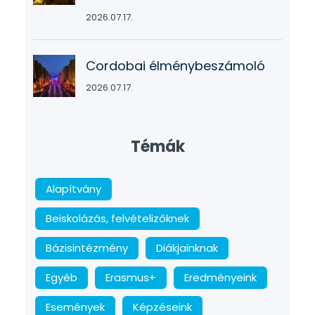
2026.07.17.
Cordobai élménybeszámoló
2026.07.17.
Témák
Alapítvány
Beiskolázás, felvételizőknek
Bázisintézmény
Diákjainknak
Egyéb
Erasmus+
Eredményeink
Események
Képzéseink