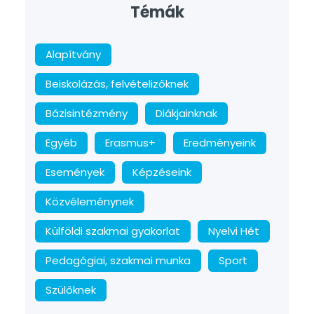
Témák
Alapítvány
Beiskolázás, felvételizőknek
Bázisintézmény
Diákjainknak
Egyéb
Erasmus+
Eredményeink
Események
Képzéseink
Közvéleménynek
Külföldi szakmai gyakorlat
Nyelvi Hét
Pedagógiai, szakmai munka
Sport
Szülőknek