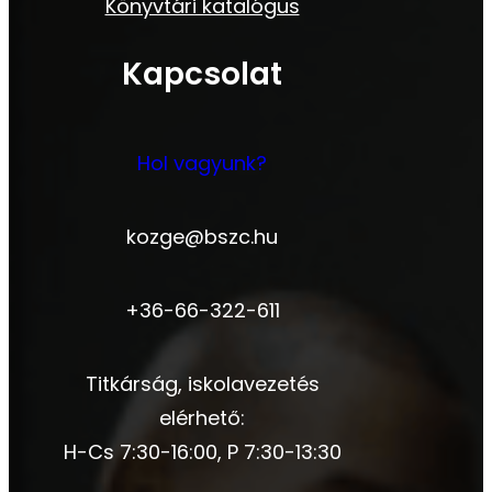
Könyvtári katalógus
Kapcsolat
Hol vagyunk?
kozge@bszc.hu
+36-66-322-611
Titkárság, iskolavezetés
elérhető:
H-Cs 7:30-16:00, P 7:30-13:30