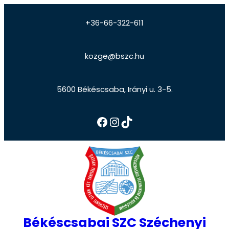
+36-66-322-611
kozge@bszc.hu
5600 Békéscsaba, Irányi u. 3-5.
Békéscsabai SZC Széchenyi