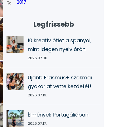
2017
Legfrissebb
10 kreatív ötlet a spanyol,
mint idegen nyelv órán
2026.07.30.
Újabb Erasmus+ szakmai
gyakorlat vette kezdetét!
2026.07.19.
Élmények Portugáliában
2026.07.17.