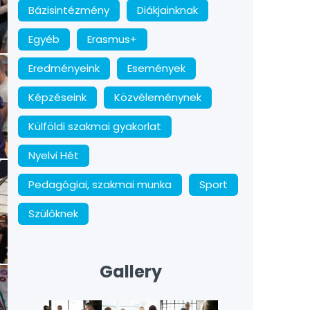
Bázisintézmény
Diákjainknak
Egyéb
Erasmus+
Eredményeink
Események
Képzéseink
Közvéleménynek
Külföldi szakmai gyakorlat
Nyelvi Hét
Pedagógiai, szakmai munka
Sport
Szülőknek
Gallery