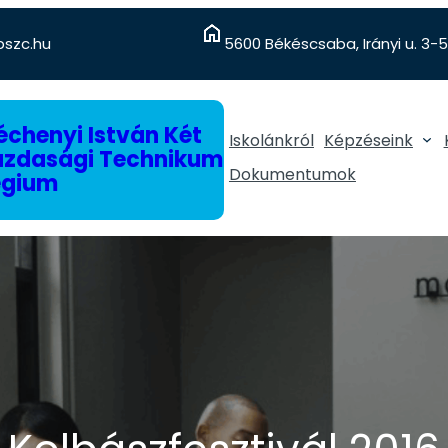
szc.hu
5600 Békéscsaba, Irányi u. 3-5
chenyi István Két
Iskolánkról
Képzéseink
gazdasági Technikum
Dokumentumok
égium