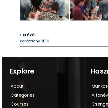
ELŐZŐ
Karácsony 2016
Explore
Hasz
About
Munkat
Categories
A tanév
Courses
Csenge