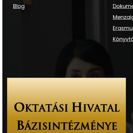
Blog
Dokum
Menzai
Erasmu
Könyvtá