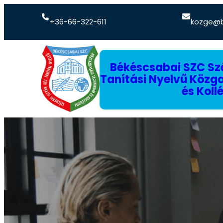
+36-66-322-611
kozge@b
Békéscsabai SZC Szé
Tanítási Nyelvű Köz
és Koll