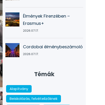
Élmények Firenzében –
Erasmus+
2026.07.17.
Cordobai élménybeszámoló
2026.07.17.
Témák
Alapítvány
Beiskolázás, felvételizőknek