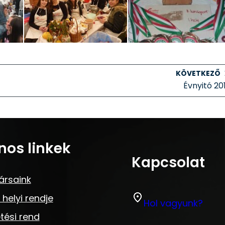
KÖVETKEZŐ
Évnyitó 20
nos linkek
Kapcsolat
ársaink
 helyi rendje
Hol vagyunk?
tési rend