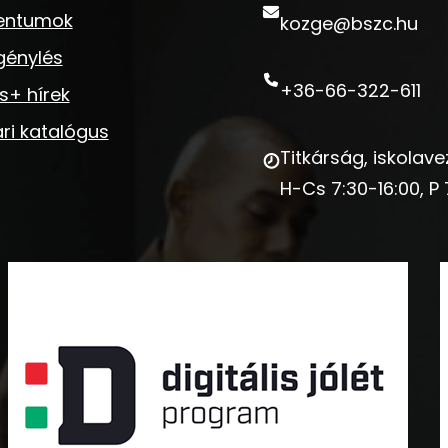
entumok
kozge@bszc.hu
génylés
+36-66-322-611
s+ hírek
ri katalógus
Titkárság, iskolave
H-Cs 7:30-16:00, P 