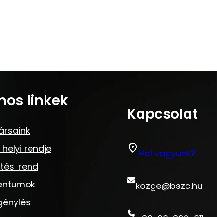
nos linkek
Kapcsolat
ársaink
 helyi rendje
Hol vagyunk?
tési rend
entumok
kozge@bszc.hu
génylés