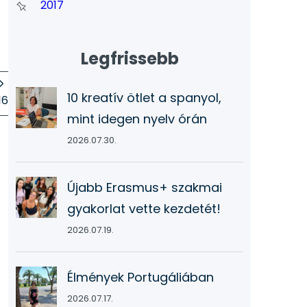
2017
Legfrissebb
10 kreatív ötlet a spanyol,
16
mint idegen nyelv órán
2026.07.30.
Újabb Erasmus+ szakmai
gyakorlat vette kezdetét!
2026.07.19.
Élmények Portugáliában
2026.07.17.