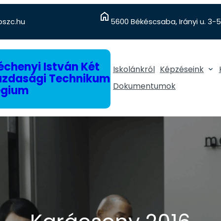
szc.hu
5600 Békéscsaba, Irányi u. 3-5
chenyi István Két
Iskolánkról
Képzéseink
gazdasági Technikum
Dokumentumok
égium