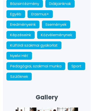
Bázisintézmény
Diákjainknak
Egyéb
Erasmus+
Eredményeink
Események
Képzéseink
Közvéleménynek
Külföldi szakmai gyakorlat
Nyelvi Hét
Pedagógiai, szakmai munka
Sport
Szülőknek
Gallery