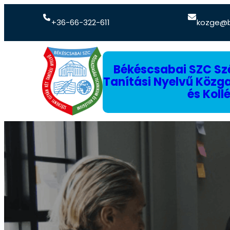
+36-66-322-611
kozge@b
Békéscsabai SZC Szé
Tanítási Nyelvű Köz
és Koll