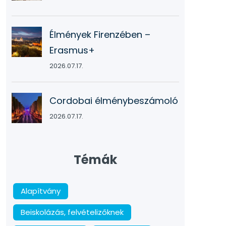
Élmények Firenzében –
Erasmus+
2026.07.17.
Cordobai élménybeszámoló
2026.07.17.
Témák
Alapítvány
Beiskolázás, felvételizőknek