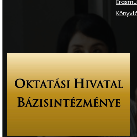
Erasmu
Könyvtá