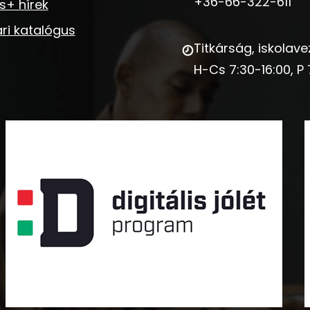
+36-66-322-611
s+ hírek
ri katalógus
Titkárság, iskolave
H-Cs 7:30-16:00, P 