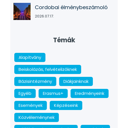
Cordobai élménybeszámoló
2026.07.17.
Témák
Alapítvány
Beiskolázás, felvételizőknek
Bázisintézmény
Diákjainknak
Egyéb
Erasmus+
Eredményeink
Események
Képzéseink
Közvéleménynek