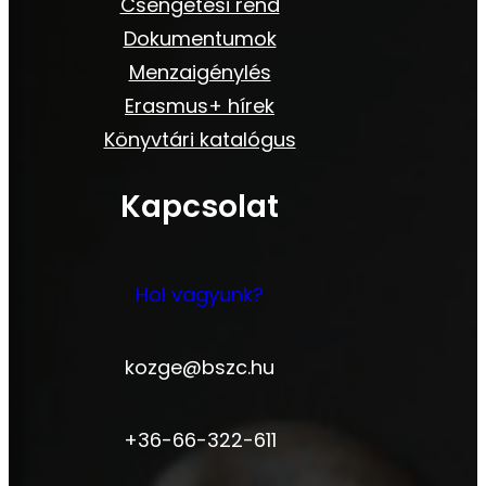
Csengetési rend
Dokumentumok
Menzaigénylés
Erasmus+ hírek
Könyvtári katalógus
Kapcsolat
Hol vagyunk?
kozge@bszc.hu
+36-66-322-611