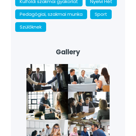
Külföldi szakmai gyakorlat
Nyelvi Hét
Pedagógiai, szakmai munka
Sport
Szülőknek
Gallery