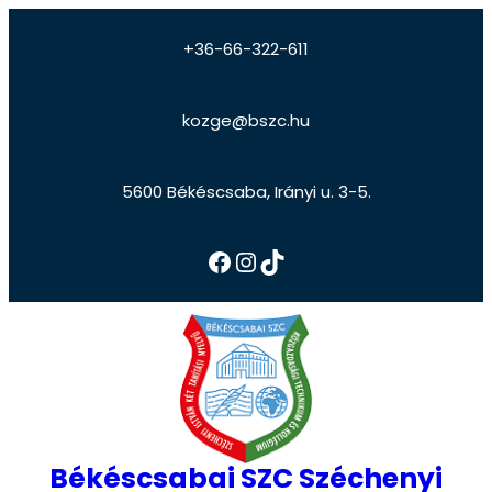
+36-66-322-611
kozge@bszc.hu
5600 Békéscsaba, Irányi u. 3-5.
Békéscsabai SZC Széchenyi