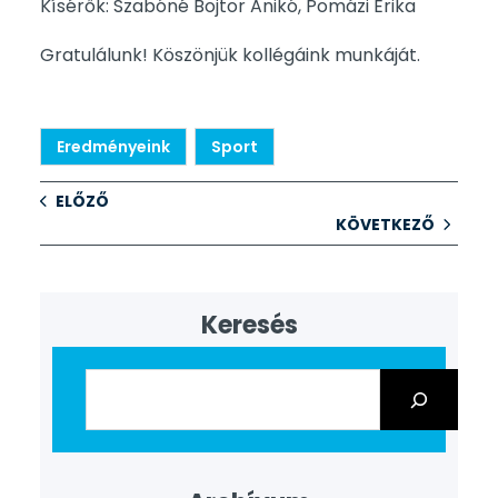
Kísérők: Szabóné Bojtor Anikó, Pomázi Erika
Gratulálunk! Köszönjük kollégáink munkáját.
Eredményeink
Sport
ELŐZŐ
KÖVETKEZŐ
Keresés