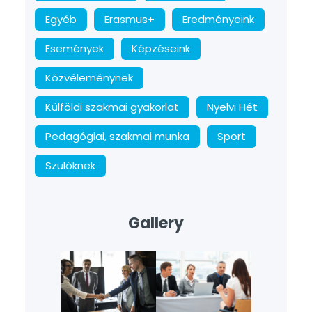
Egyéb
Erasmus+
Eredményeink
Események
Képzéseink
Közvéleménynek
Külföldi szakmai gyakorlat
Nyelvi Hét
Pedagógiai, szakmai munka
Sport
Szülőknek
Gallery