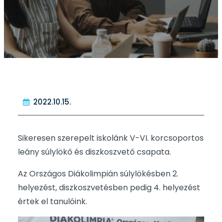
2022.10.15.
Sikeresen szerepelt iskolánk V-VI. korcsoportos
leány súlylökő és diszkoszvető csapata.
Az Országos Diákolimpián súlylökésben 2.
helyezést, diszkoszvetésben pedig 4. helyezést
értek el tanulóink.