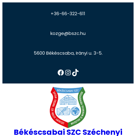
+36-66-322-611
kozge@bszc.hu
5600 Békéscsaba, Irányi u. 3-5.
Békéscsabai SZC Széchenyi