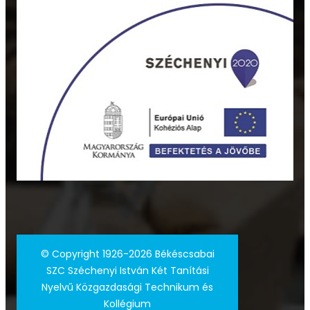
©
Copyright 1926-2026 Békéscsabai
SZC Széchenyi István Két Tanítási
Nyelvű Közgazdasági Technikum és
Kollégium