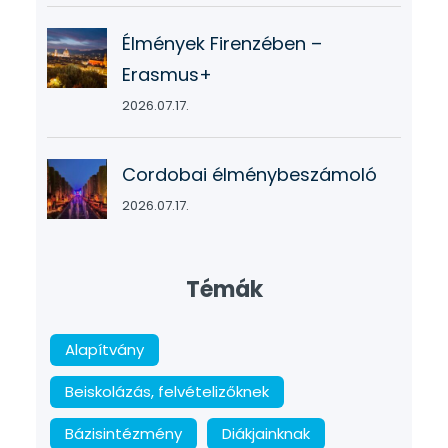
Élmények Firenzében –
Erasmus+
2026.07.17.
Cordobai élménybeszámoló
2026.07.17.
Témák
Alapítvány
Beiskolázás, felvételizőknek
Bázisintézmény
Diákjainknak