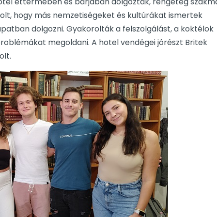
 Hotel éttermében és bárjában dolgoztak, rengeteg szakm
volt, hogy más nemzetiségeket és kultúrákat ismertek
atban dolgozni. Gyakorolták a felszolgálást, a koktélok
problémákat megoldani. A hotel vendégei jórészt Britek
olt.