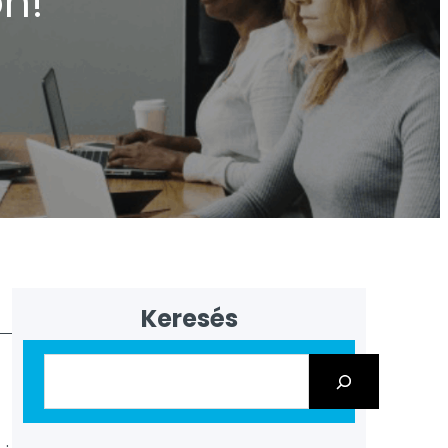
on!
Keresés