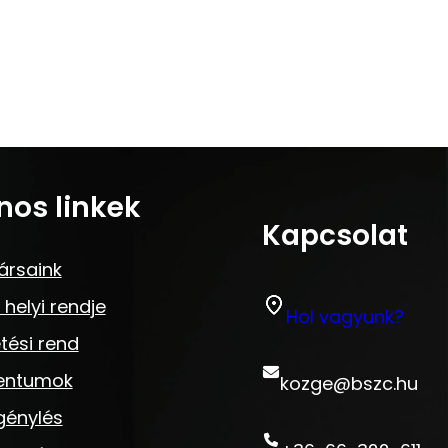
nos linkek
Kapcsolat
ársaink
 helyi rendje
Hol vagyunk?
tési rend
entumok
kozge@bszc.hu
génylés