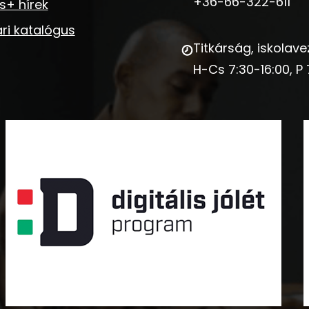
+36-66-322-611
s+ hírek
ri katalógus
Titkárság, iskolave
H-Cs 7:30-16:00, P 