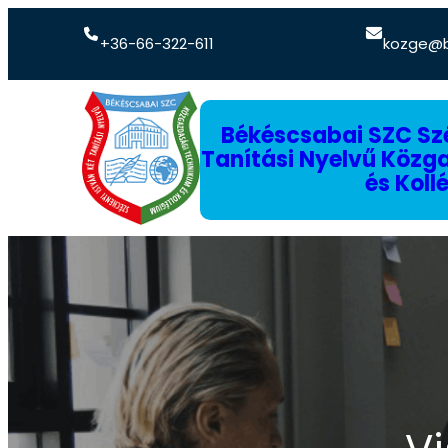
+36-66-322-611
kozge@b
Békéscsabai SZC Szé
Tanítási Nyelvű Köz
és Koll