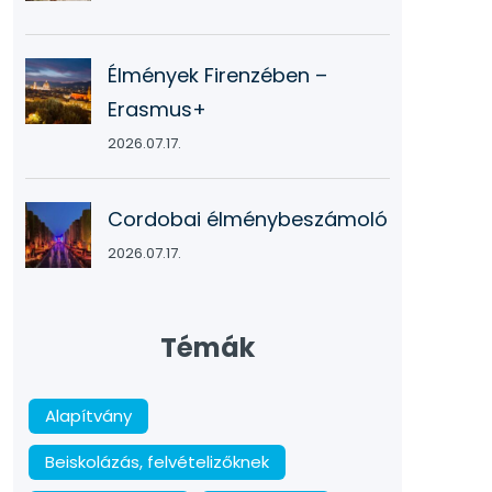
Élmények Firenzében –
Erasmus+
2026.07.17.
Cordobai élménybeszámoló
2026.07.17.
Témák
Alapítvány
Beiskolázás, felvételizőknek