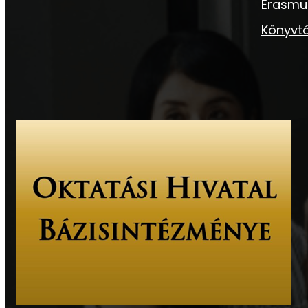
Erasmu
Könyvtá