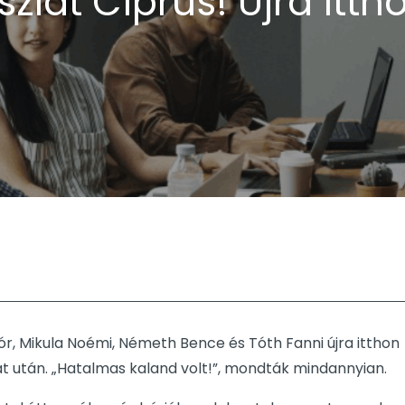
szlát Ciprus! Újra itth
Mór, Mikula Noémi, Németh Bence és Tóth Fanni újra itthon
t után. „Hatalmas kaland volt!”, mondták mindannyian.