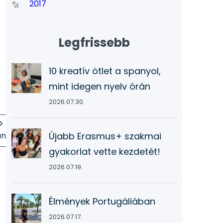
2017
Legfrissebb
10 kreatív ötlet a spanyol,
mint idegen nyelv órán
2026.07.30.
án
Újabb Erasmus+ szakmai
gyakorlat vette kezdetét!
2026.07.19.
Élmények Portugáliában
2026.07.17.