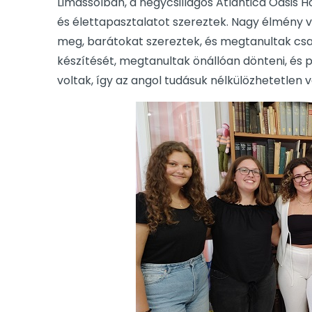
Limassolban, a négycsillagos Atlantica Oasis
és élettapasztalatot szereztek. Nagy élmény 
meg, barátokat szereztek, és megtanultak csap
készítését, megtanultak önállóan dönteni, és 
voltak, így az angol tudásuk nélkülözhetetlen v