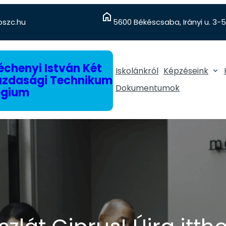
szc.hu
5600 Békéscsaba, Irányi u. 3-5
chenyi István Két
Iskolánkról
Képzéseink
gazdasági Technikum
Dokumentumok
égium