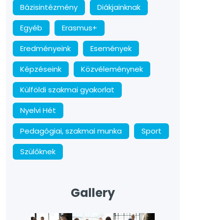
Bázisintézmény
Diákjainknak
Egyéb
Erasmus+
Eredményeink
Események
Képzéseink
Közvéleménynek
Külföldi szakmai gyakorlat
Nyelvi Hét
Pedagógiai, szakmai munka
Sport
Szülőknek
Gallery