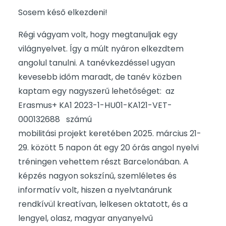
Sosem késő elkezdeni!
Régi vágyam volt, hogy megtanuljak egy
világnyelvet. Így a múlt nyáron elkezdtem
angolul tanulni. A tanévkezdéssel ugyan
kevesebb időm maradt, de tanév közben
kaptam egy nagyszerű lehetőséget: az
Erasmus+ KA1 2023-1-HU01-KA121-VET-
000132688 számú
mobilitási projekt keretében 2025. március 21-
29. között 5 napon át egy 20 órás angol nyelvi
tréningen vehettem részt Barcelonában. A
képzés nagyon sokszínű, szemléletes és
informatív volt, hiszen a nyelvtanárunk
rendkívül kreatívan, lelkesen oktatott, és a
lengyel, olasz, magyar anyanyelvű