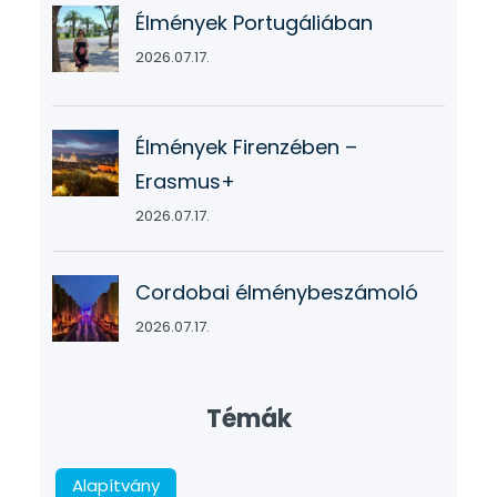
Élmények Portugáliában
2026.07.17.
Élmények Firenzében –
Erasmus+
2026.07.17.
Cordobai élménybeszámoló
2026.07.17.
Témák
Alapítvány