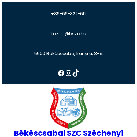
+36-66-322-611
kozge@bszc.hu
5600 Békéscsaba, Irányi u. 3-5.
Békéscsabai SZC Széchenyi