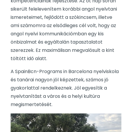
kompetenciáinak fejlesztése. Az öt nap során
sikerült felelevenítem korábbi angol nyelvtani
ismereteimet, fejlődött a szókincsem, illetve
ami számomra az elsődleges cél volt, hogy az
angol nyelvi kommunikációmban egy kis
önbizalmat és egyáltalán tapasztalatot
szerezzek. Ez maximálisan megvalósult a kint
töltött idő alatt.
A SpainBcn-Programs in Barcelona nyelviskola
és tanárai nagyon jól képzettek, számos jó
gyakorlattal rendelkeznek. Jól egyesítik a
nyelvtanítást a város és a helyi kultúra
megismertetését.