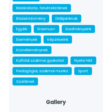
Beiskolázás, felvételizőknek
Bázisintézmény
Diákjainknak
Egyéb
Erasmus+
Eredményeink
Események
Képzéseink
Közvéleménynek
Külföldi szakmai gyakorlat
Nyelvi Hét
Pedagógiai, szakmai munka
Sport
Szülőknek
Gallery