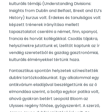
kulturális témájú (Understanding Divisions:
Insights from Dublin and Belfast, Brexit and EU’s
History) kurzus volt. Érdekes és tanulságos volt
képzett trénerek irányítása mellett
tapasztalatot cserélni a német, finn, spanyol,
francia és horvát kollégákkal. Csodás tájakra,
helyszínekre jutottunk el, ízelítőt kaptunk az ír
vendég szeretetből és gazdag gasztronómiai,
kulturális élményekkel tértünk haza.
Fantasztikus spontán helyzetek színesítették
dublini tartózkodásunkat. Egy alkalommal egy
antikvárium eladójával beszélgettünk és az ő
elmondása szerint, a boltja egykor patika volt,
ahová gyakran betért Leopold Bloom az
Ulysses regény főhőse, gyógyszerért. A szerző,