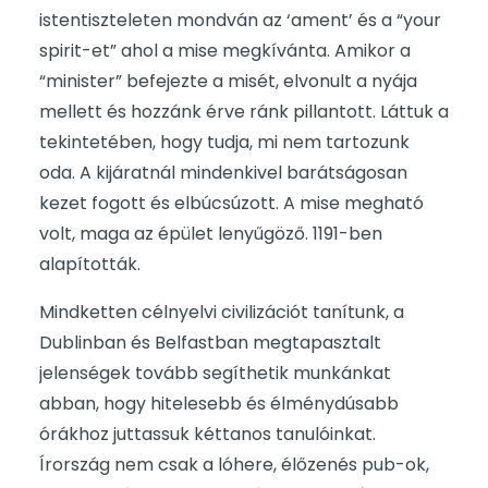
istentiszteleten mondván az ‘ament’ és a “your
spirit-et” ahol a mise megkívánta. Amikor a
“minister” befejezte a misét, elvonult a nyája
mellett és hozzánk érve ránk pillantott. Láttuk a
tekintetében, hogy tudja, mi nem tartozunk
oda. A kijáratnál mindenkivel barátságosan
kezet fogott és elbúcsúzott. A mise megható
volt, maga az épület lenyűgöző. 1191-ben
alapították.
Mindketten célnyelvi civilizációt tanítunk, a
Dublinban és Belfastban megtapasztalt
jelenségek tovább segíthetik munkánkat
abban, hogy hitelesebb és élménydúsabb
órákhoz juttassuk kéttanos tanulóinkat.
Írország nem csak a lóhere, élőzenés pub-ok,