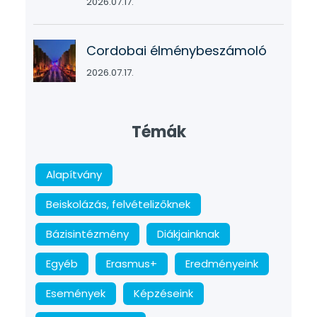
2026.07.17.
Cordobai élménybeszámoló
2026.07.17.
Témák
Alapítvány
Beiskolázás, felvételizőknek
Bázisintézmény
Diákjainknak
Egyéb
Erasmus+
Eredményeink
Események
Képzéseink