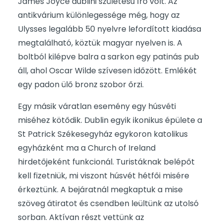
James Joyce dublini születésű író volt. Az
antikvárium különlegessége még, hogy az
Ulysses legalább 50 nyelvre lefordított kiadása
megtalálható, köztük magyar nyelven is. A
boltból kilépve balra a sarkon egy patinás pub
áll, ahol Oscar Wilde szívesen időzött. Emlékét
egy padon ülő bronz szobor őrzi.
Egy másik váratlan esemény egy húsvéti
miséhez kötődik. Dublin egyik ikonikus épülete a
St Patrick Székesegyház egykoron katolikus
egyházként ma a Church of Ireland
hirdetőjeként funkcionál. Turistáknak belépőt
kell fizetniük, mi viszont húsvét hétfői misére
érkeztünk. A bejáratnál megkaptuk a mise
szöveg átiratot és csendben leültünk az utolsó
sorban. Aktívan részt vettünk az