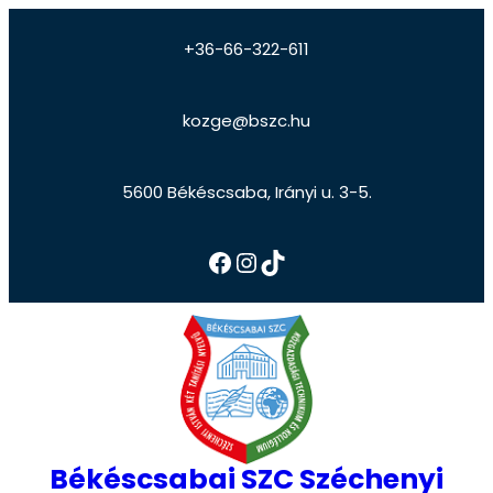
+36-66-322-611
kozge@bszc.hu
5600 Békéscsaba, Irányi u. 3-5.
Békéscsabai SZC Széchenyi