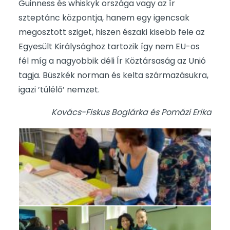
Guinness és whiskyk országa vagy az ír
szteptánc központja, hanem egy igencsak
megosztott sziget, hiszen északi kisebb fele az
Egyesült Királysághoz tartozik így nem EU-os
fél míg a nagyobbik déli Ír Köztársaság az Unió
tagja. Büszkék norman és kelta származásukra,
igazi ’túlélő’ nemzet.
Kovács-Fiskus Boglárka és Pomázi Erika