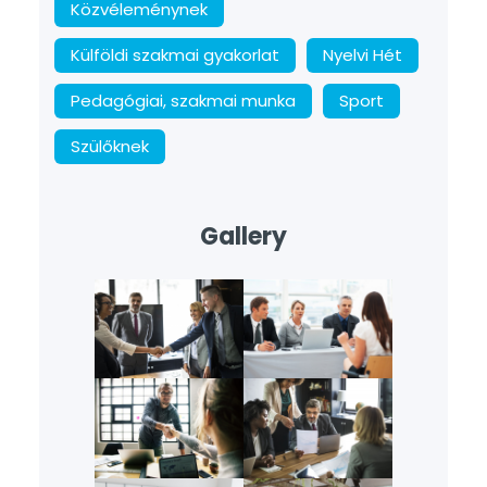
Közvéleménynek
Külföldi szakmai gyakorlat
Nyelvi Hét
Pedagógiai, szakmai munka
Sport
Szülőknek
Gallery