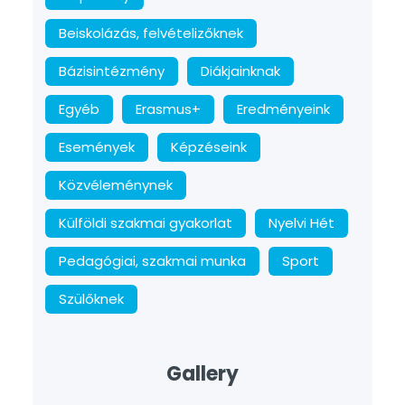
Beiskolázás, felvételizőknek
Bázisintézmény
Diákjainknak
Egyéb
Erasmus+
Eredményeink
Események
Képzéseink
Közvéleménynek
Külföldi szakmai gyakorlat
Nyelvi Hét
Pedagógiai, szakmai munka
Sport
Szülőknek
Gallery