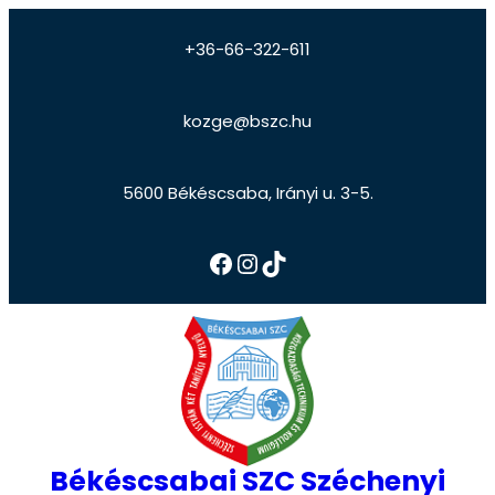
+36-66-322-611
kozge@bszc.hu
5600 Békéscsaba, Irányi u. 3-5.
Békéscsabai SZC Széchenyi