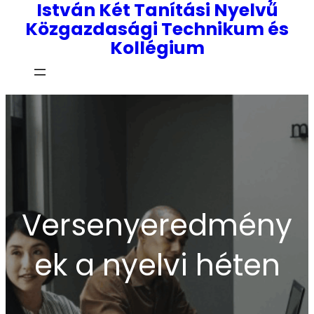
István Két Tanítási Nyelvű
Közgazdasági Technikum és
Kollégium
Versenyeredmény
ek a nyelvi héten