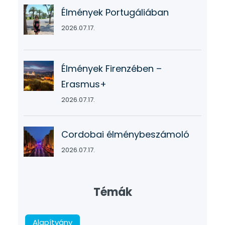
Élmények Portugáliában
2026.07.17.
Élmények Firenzében –
Erasmus+
2026.07.17.
Cordobai élménybeszámoló
2026.07.17.
Témák
Alapítvány