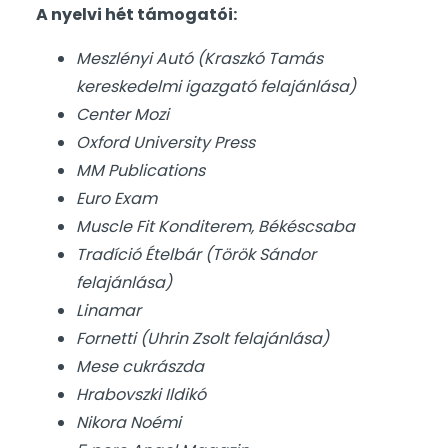
A nyelvi hét támogatói:
Meszlényi Autó (Kraszkó Tamás
kereskedelmi igazgató felajánlása)
Center Mozi
Oxford University Press
MM Publications
Euro Exam
Muscle Fit Konditerem, Békéscsaba
Tradíció Ételbár (Török Sándor
felajánlása)
Linamar
Fornetti (Uhrin Zsolt felajánlása)
Mese cukrászda
Hrabovszki Ildikó
Nikora Noémi