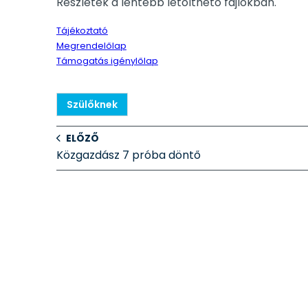
Részletek a lentebb letölthető fájlokban.
Tájékoztató
Megrendelőlap
Támogatás igénylőlap
Szülőknek
ELŐZŐ
Közgazdász 7 próba döntő