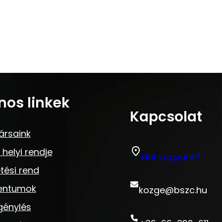
nos linkek
Kapcsolat
ársaink
 helyi rendje
Hol vagyunk?
tési rend
entumok
kozge@bszc.hu
génylés