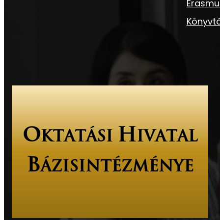
Erasmu
Könyvtá