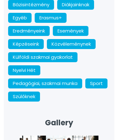
Bázisintézmény
Diákjainknak
Egyéb
Erasmus+
Eredményeink
Események
Képzéseink
Közvéleménynek
Külföldi szakmai gyakorlat
Nyelvi Hét
Pedagógiai, szakmai munka
Sport
Szülőknek
Gallery