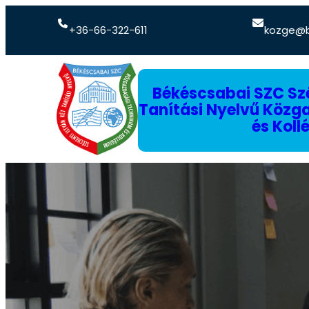
+36-66-322-611
kozge@b
Békéscsabai SZC Szé
Tanítási Nyelvű Köz
és Koll