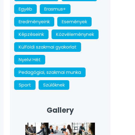
Egyéb
Erasmus+
Eredményeink
Események
Képzéseink
Közvéleménynek
Külföldi szakmai gyakorlat
Nyelvi Hét
Pedagógiai, szakmai munka
Sport
Szülőknek
Gallery