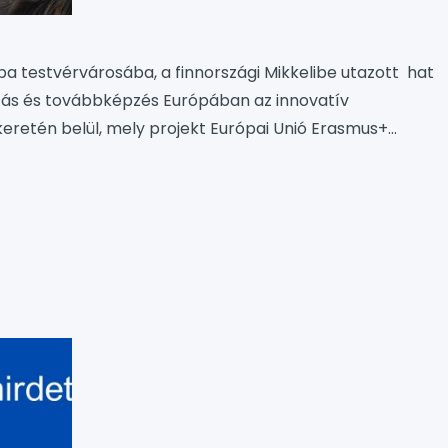
aba testvérvárosába, a finnországi Mikkelibe utazott hat
atás és továbbképzés Európában az innovatív
eretén belül, mely projekt Európai Unió Erasmus+
val valósul meg. A delegációt fogadó intézmény az
kképző volt, mely iskola széles képzési palettáján