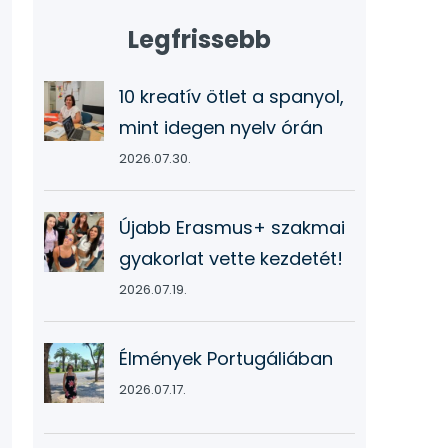
Legfrissebb
10 kreatív ötlet a spanyol,
mint idegen nyelv órán
2026.07.30.
Újabb Erasmus+ szakmai
gyakorlat vette kezdetét!
2026.07.19.
Élmények Portugáliában
2026.07.17.