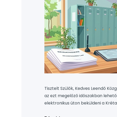
Tisztelt Szülők, Kedves Leendő Köz
az ezt megelőző időszakban lehet
elektronikus úton beküldeni a Kréta
megkönnyítve a mi munkánkat is. Ké