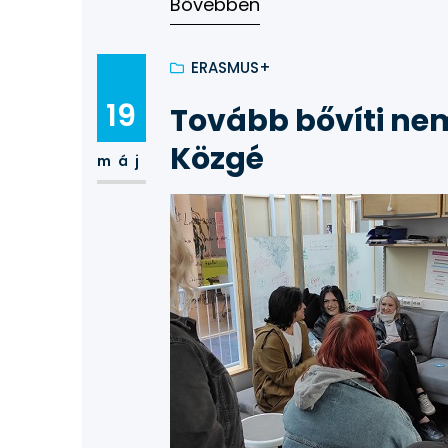
beiratkozás helye és időpontja: 
Bővebben
ERASMUS+
19
Tovább bővíti nem
Közgé
máj