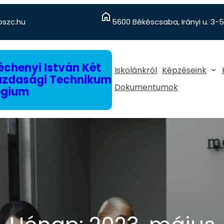
szc.hu
5600 Békéscsaba, Irányi u. 3-5
chenyi István Két
Iskolánkról
Képzéseink
gazdasági Technikum
Dokumentumok
égium