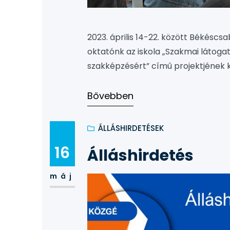
2023. április 14-22. között Békéscs
oktatónk az iskola „Szakmai látog
szakképzésért” című projektjének k
programjának pénzügyi támogatásá
Etelä-Savon Koulutus Oy (Esedu) sza
Bővebben
megtalálhatóak azok a területek…
ÁLLÁSHIRDETÉSEK
16
Álláshirdetés
máj