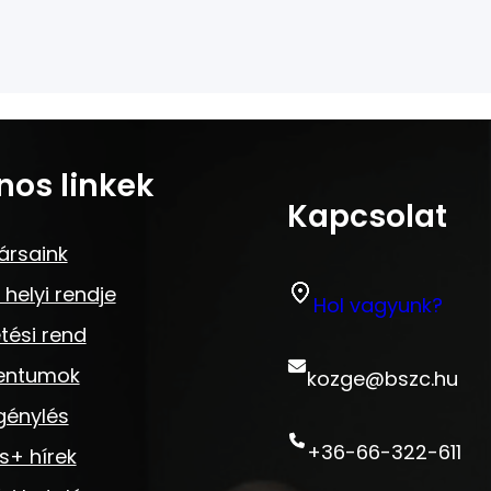
nos linkek
Kapcsolat
ársaink
 helyi rendje
Hol vagyunk?
tési rend
entumok
kozge@bszc.hu
génylés
+36-66-322-611
s+ hírek