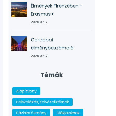
Élmények Firenzében –
Erasmus+
2026.07.17.
Cordobai
élménybeszámoló
2026.07.17.
Témák
Alapítvány
Beiskolázás, felvételizőknek
Bázisintézmény
Diákjainknak