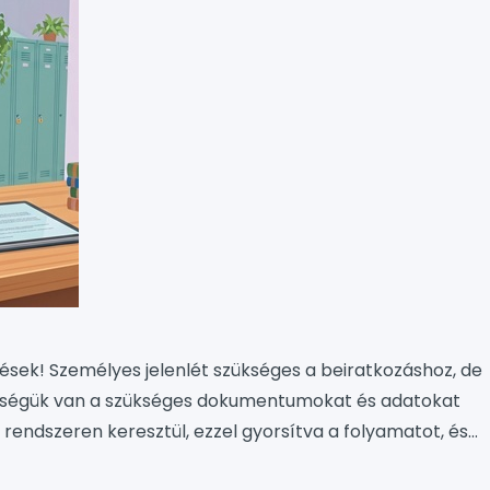
gések! Személyes jelenlét szükséges a beiratkozáshoz, de
őségük van a szükséges dokumentumokat és adatokat
 rendszeren keresztül, ezzel gyorsítva a folyamatot, és
rjük éljenek ezzel a lehetőséggel. A személyes