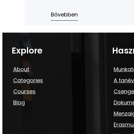
Bővebben
Explore
Hasz
About
Munkat
Categories
A tanév
Courses
Csenge
Blog
Dokum
Menzai
Erasmu