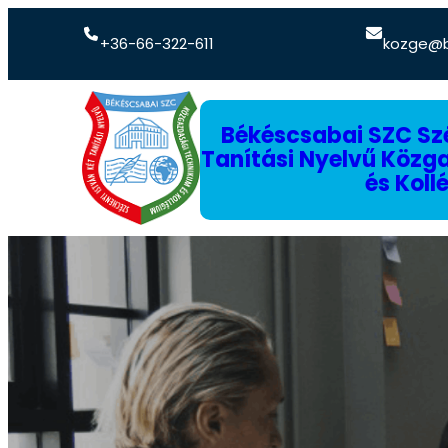
+36-66-322-611
kozge@b
Békéscsabai SZC Szé
Tanítási Nyelvű Köz
és Koll