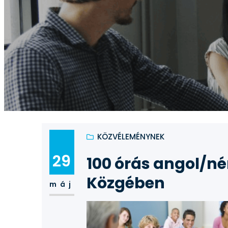
KÖZVÉLEMÉNYNEK
29
100 órás angol/n
Közgében
máj