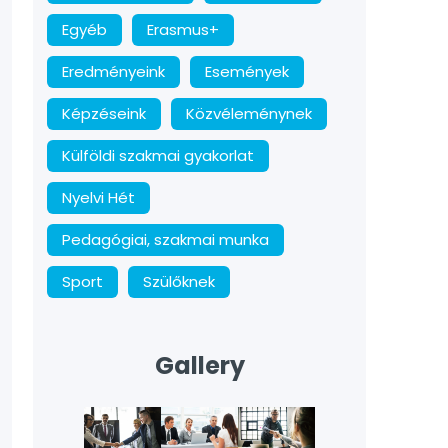
Egyéb
Erasmus+
Eredményeink
Események
Képzéseink
Közvéleménynek
Külföldi szakmai gyakorlat
Nyelvi Hét
Pedagógiai, szakmai munka
Sport
Szülőknek
Gallery