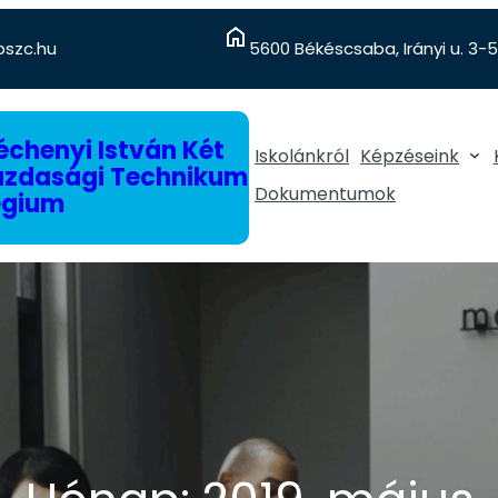
szc.hu
5600 Békéscsaba, Irányi u. 3-5
chenyi István Két
Iskolánkról
Képzéseink
gazdasági Technikum
Dokumentumok
égium