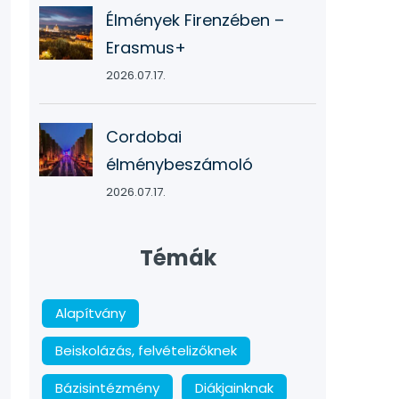
Élmények Firenzében –
Erasmus+
2026.07.17.
Cordobai
élménybeszámoló
2026.07.17.
Témák
Alapítvány
Beiskolázás, felvételizőknek
Bázisintézmény
Diákjainknak