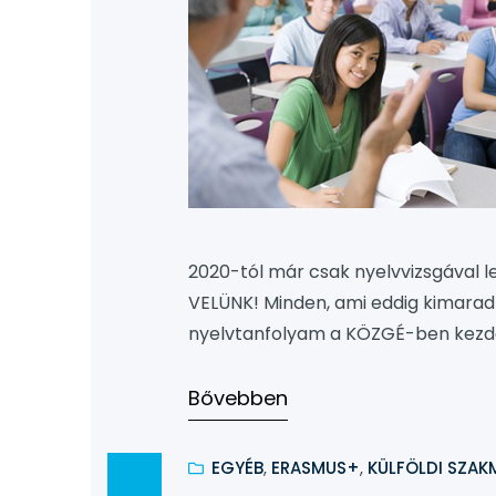
2020-tól már csak nyelvvizsgával l
VELÜNK! Minden, ami eddig kimarad
nyelvtanfolyam a KÖZGÉ-ben kezdők
is várjuk). Felkészült, vizsgáztatásb
8:30-13:00 A tanfolyam díja: 83.50
Bővebben
érdeklődés:…
EGYÉB
, 
ERASMUS+
, 
KÜLFÖLDI SZAK