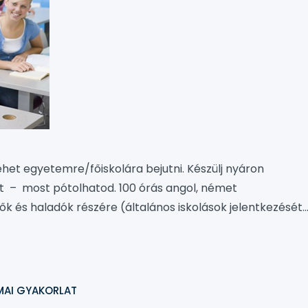
ehet egyetemre/főiskolára bejutni. Készülj nyáron
t – most pótolhatod. 100 órás angol, német
 és haladók részére (általános iskolások jelentkezését
an jártas tanárok, kis csoportos oktatás. 2019. július 1-26.
0 Ft (tartalmazza a tananyag költségét) Jelentkezés,
MAI GYAKORLAT