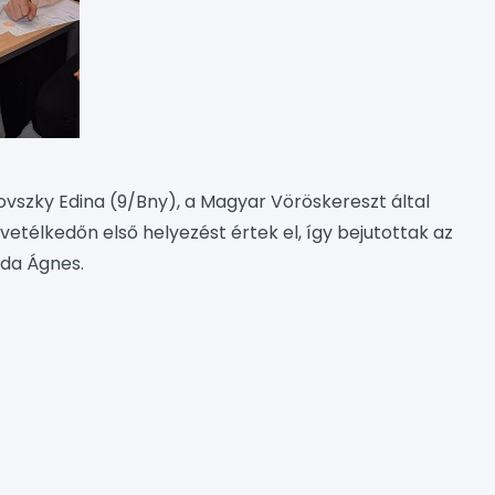
lkovszky Edina (9/Bny), a Magyar Vöröskereszt által
télkedőn első helyezést értek el, így bejutottak az
jda Ágnes.