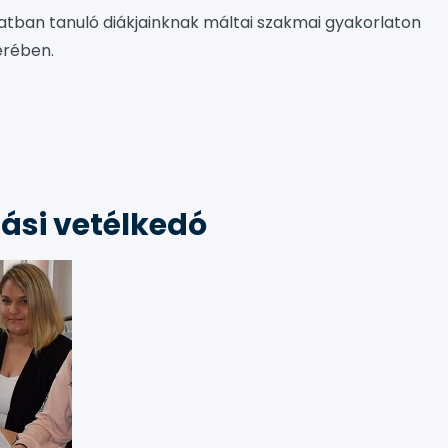
zatban tanuló diákjainknak máltai szakmai gyakorlaton
erében.
si vetélkedó