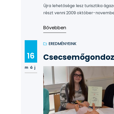
Újra lehetősége lesz turisztika ága
részt venni 2009 október-novemb
Bővebben
EREDMÉNYEINK
16
Csecsemőgondozá
máj