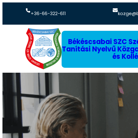
+36-66-322-611
kozge@b
Békéscsabai SZC Szé
Tanítási Nyelvű Köz
és Koll