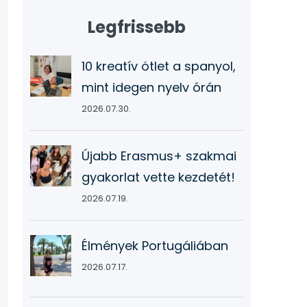
Legfrissebb
10 kreatív ötlet a spanyol,
mint idegen nyelv órán
2026.07.30.
Újabb Erasmus+ szakmai
gyakorlat vette kezdetét!
2026.07.19.
Élmények Portugáliában
2026.07.17.