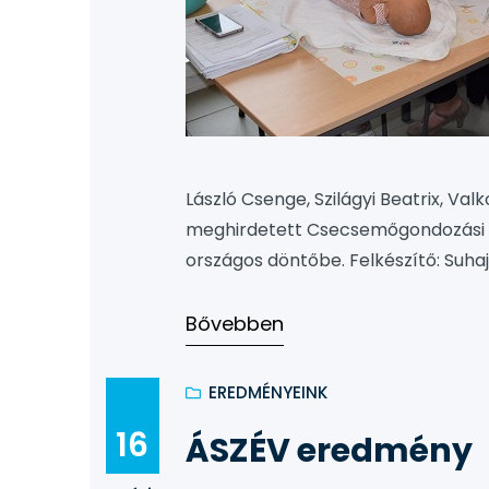
László Csenge, Szilágyi Beatrix, Va
meghirdetett Csecsemőgondozási ve
országos döntőbe. Felkészítő: Suha
Bővebben
EREDMÉNYEINK
16
ÁSZÉV eredmény