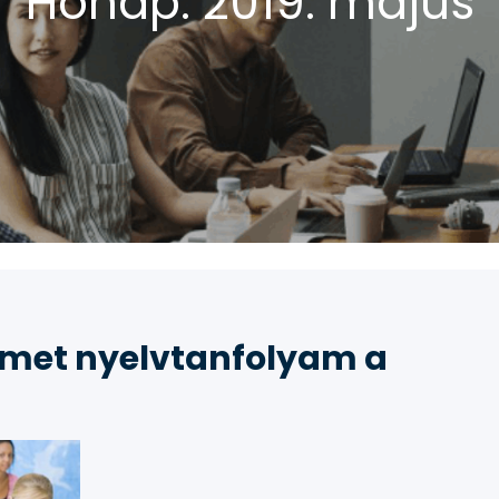
Hónap:
2019. május
émet nyelvtanfolyam a