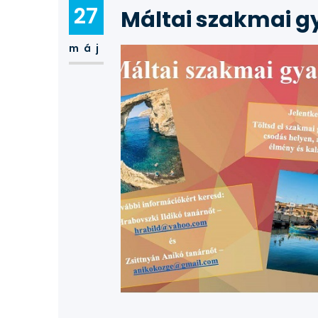
27
Máltai szakmai gy
máj