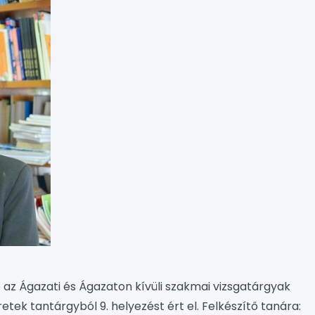
ló az Ágazati és Ágazaton kívüli szakmai vizsgatárgyak
etek tantárgyból 9. helyezést ért el. Felkészítő tanára: