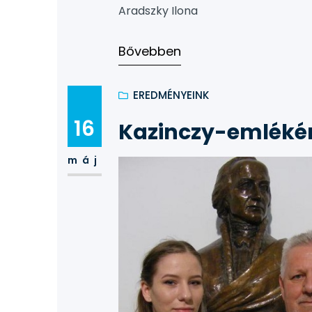
Aradszky Ilona
Bővebben
EREDMÉNYEINK
16
Kazinczy-emléké
máj