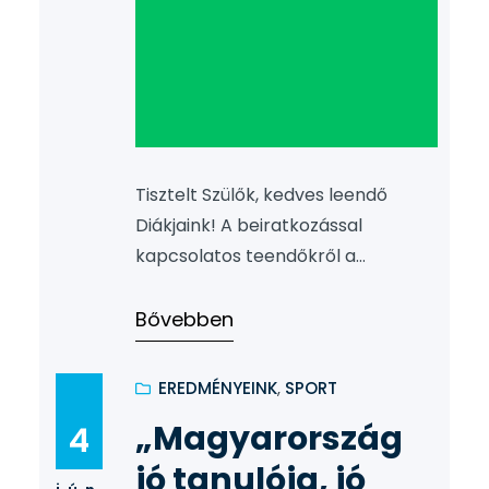
Tisztelt Szülők, kedves leendő
Diákjaink! A beiratkozással
kapcsolatos teendőkről a
kapcsolódó letölthető fájlban
találnak meg minden információt.
Bővebben
EREDMÉNYEINK
, 
SPORT
„Magyarország
4
jó tanulója, jó