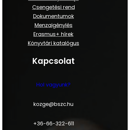
Csengetési rend
Dokumentumok
Menzaigénylés
Erasmus+ hírek
Könyvtári katalógus
Kapcsolat
Hol vagyunk?
kozge@bszc.hu
+36-66-322-611