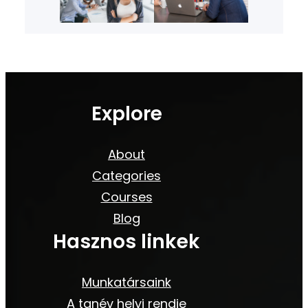
Explore
About
Categories
Courses
Blog
Hasznos linkek
Munkatársaink
A tanév helyi rendje