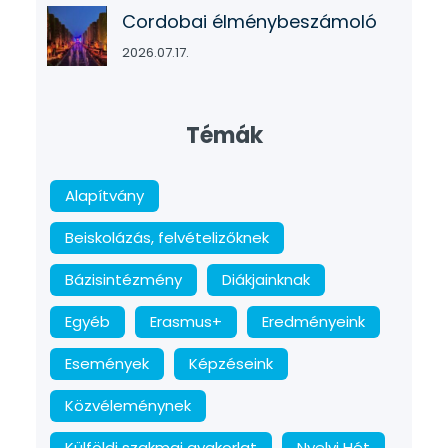
Cordobai élménybeszámoló
2026.07.17.
Témák
Alapítvány
Beiskolázás, felvételizőknek
Bázisintézmény
Diákjainknak
Egyéb
Erasmus+
Eredményeink
Események
Képzéseink
Közvéleménynek
Külföldi szakmai gyakorlat
Nyelvi Hét