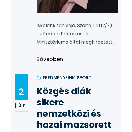
Iskolánk tanulója, Szabó Lili (12/F)
az Emberi Erőforrások
Minisztériuma által meghirdetett
„Magyarország jó tanulója, jó
sportolója” címet nyerte el.
Bővebben
Pályázata megfelelt a
feltételeknek és az értékelő
EREDMÉNYEINK
, 
SPORT
Bizottság javaslata alapján Dr.
Közgés diák
2
Kásler Miklós miniszter úr
érdemesnek találta az
sikere
jún
elismerésre. Gratulálunk!
nemzetközi és
hazai mazsorett