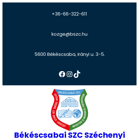
+36-66-322-611
kozge@bszc.hu
5600 Békéscsaba, Irányi u. 3-5.
Békéscsabai SZC Széchenyi