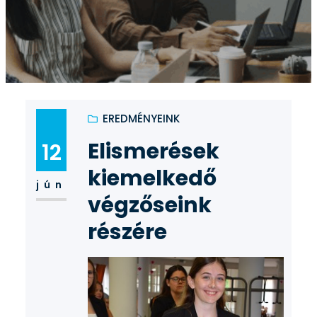
EREDMÉNYEINK
Elismerések
12
kiemelkedő
jún
végzőseink
részére