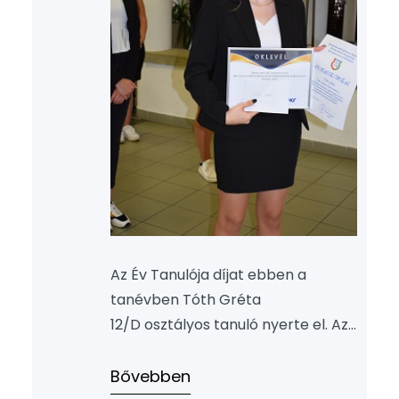
Az Év Tanulója díjat ebben a
tanévben Tóth Gréta
12/D osztályos tanuló nyerte el. Az
első évtől a végzésig minden év
végi bizonyítványában a kitűnő
Bővebben