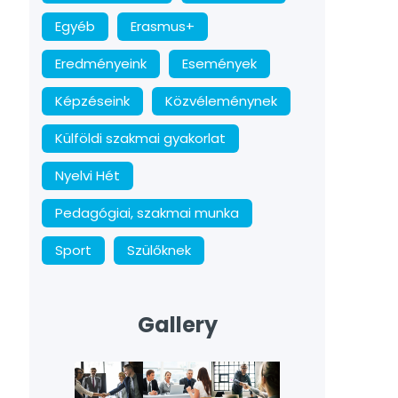
Egyéb
Erasmus+
Eredményeink
Események
Képzéseink
Közvéleménynek
Külföldi szakmai gyakorlat
Nyelvi Hét
Pedagógiai, szakmai munka
Sport
Szülőknek
Gallery