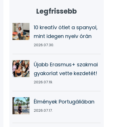
Legfrissebb
10 kreatív ötlet a spanyol,
mint idegen nyelv órán
2026.07.30.
Újabb Erasmus+ szakmai
gyakorlat vette kezdetét!
2026.07.19.
Élmények Portugáliában
2026.07.17.