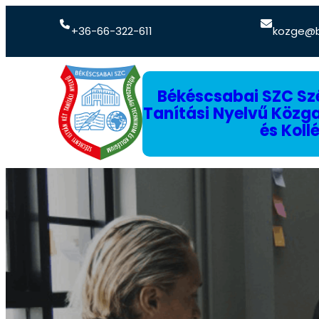
+36-66-322-611
kozge@b
Békéscsabai SZC Szé
Tanítási Nyelvű Köz
és Koll