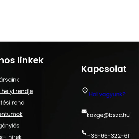
nos linkek
Kapcsolat
ársaink
 helyi rendje
Hol vagyunk?
tési rend
entumok
kozge@bszc.hu
génylés
+36-66-322-611
s+ hírek