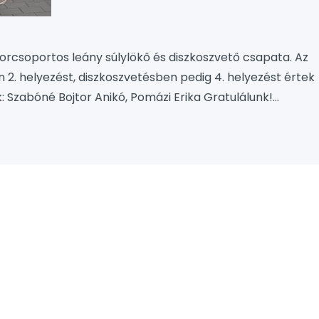
korcsoportos leány súlylökő és diszkoszvető csapata. Az
 2. helyezést, diszkoszvetésben pedig 4. helyezést értek
ők: Szabóné Bojtor Anikó, Pomázi Erika Gratulálunk!