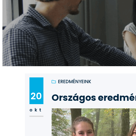
EREDMÉNYEINK
20
Országos eredmé
okt