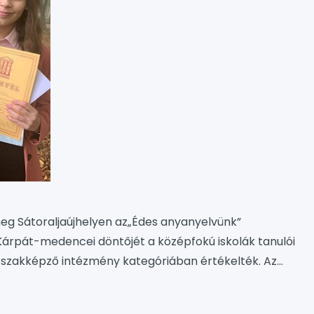
meg Sátoraljaújhelyen az„Édes anyanyelvünk”
Kárpát-medencei döntőjét a középfokú iskolák tanulói
 szakképző intézmény kategóriában értékelték. Az
tanulója képviselte Békés megyét igen eredményesen:
/F osztályos tanulók. A verseny írásbeli és szóbeli