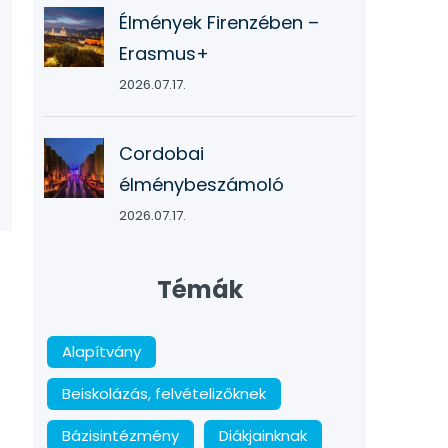
Élmények Firenzében –
Erasmus+
2026.07.17.
Cordobai
élménybeszámoló
2026.07.17.
Témák
Alapítvány
Beiskolázás, felvételizőknek
Bázisintézmény
Diákjainknak