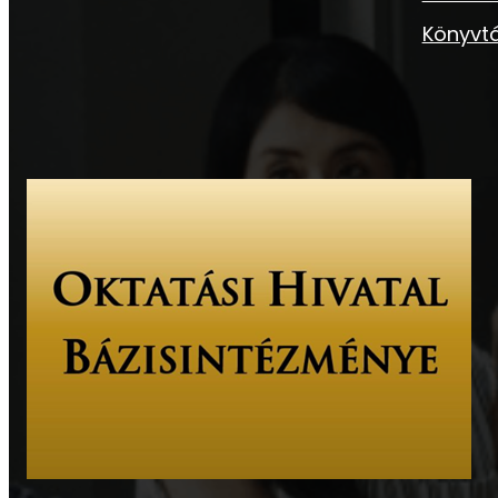
Könyvtá