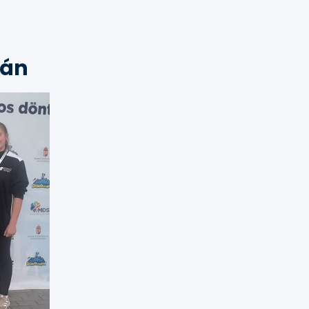
lap…
ián