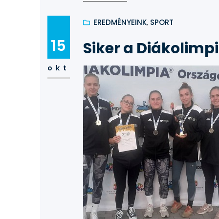
fordulóból áll: egy nyelvtan feladat
EREDMÉNYEINK
, 
SPORT
15
Siker a Diákolimp
okt