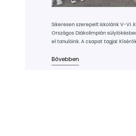
Sikeresen szerepelt iskolánk V-VI. 
Országos Diákolimpián súlylökésben
el tanulóink. A csapat tagjai: Kísér
Köszönjük kollégáink munkáját.
Bővebben