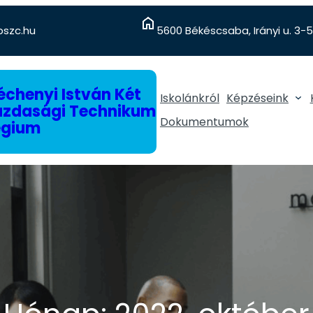
szc.hu
5600 Békéscsaba, Irányi u. 3-5
chenyi István Két
Iskolánkról
Képzéseink
gazdasági Technikum
Dokumentumok
égium