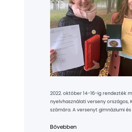
2022. október 14-16-ig rendezték 
nyelvhasználati verseny országos, 
számára. A versenyt gimnáziumi és
utóbbi kategóriában iskolánk két 
Máté Petra 12/Ff és Hrubecz Zorka 11
Bővebben