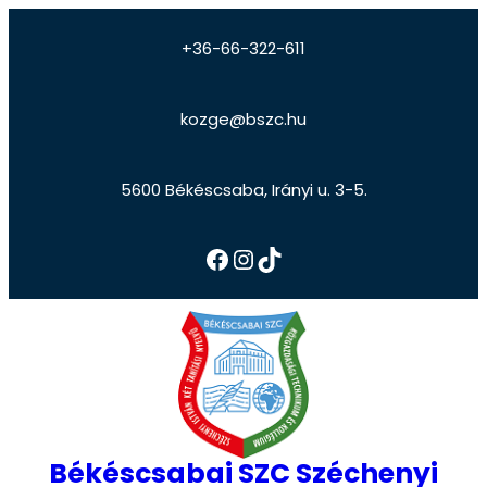
+36-66-322-611
kozge@bszc.hu
5600 Békéscsaba, Irányi u. 3-5.
Békéscsabai SZC Széchenyi