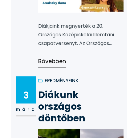
Diákjaink megnyerték a 20.
Országos Középiskolai Illemtani
csapatversenyt. Az Országos
Középiskolai Illemtani
Csapatverseny 184 indulójából,
Bővebben
diákjaink, Kovács Márton (11/E) az 1.
helyen, Aleksza Lili (11/E) a 2. és
EREDMÉNYEINK
Gyurcsán Laura (11/E) a 3. helyen
Diákunk
3
végzett. Gratulálunk a csapatnak
és Aradszky Ila felkészítő
országos
márc
tanárnak!
döntőben