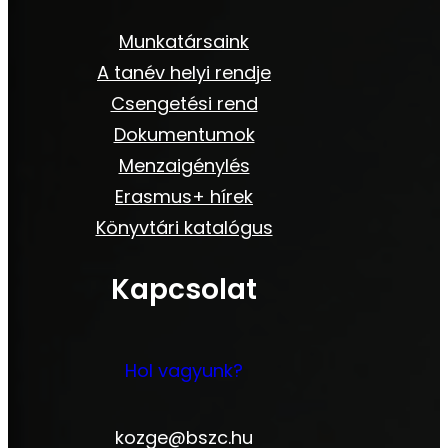
Munkatársaink
A tanév helyi rendje
Csengetési rend
Dokumentumok
Menzaigénylés
Erasmus+ hírek
Könyvtári katalógus
Kapcsolat
Hol vagyunk?
kozge@bszc.hu