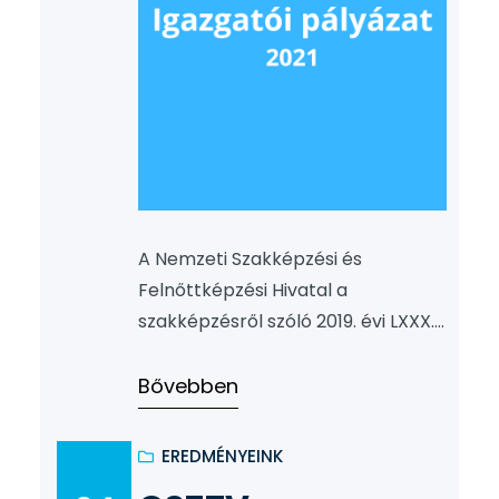
A Nemzeti Szakképzési és
Felnőttképzési Hivatal a
szakképzésről szóló 2019. évi LXXX.
törvény 46. § (3) – (4) bekezdése
alapján pályázatot hirdet
Bővebben
a Békéscsabai SZC Széchenyi
István Két Tanítási Nyelvű
EREDMÉNYEINK
Közgazdasági Technikum és