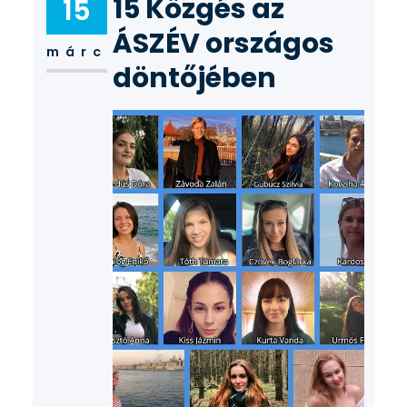
15 Közgés az
15
ÁSZÉV országos
márc
döntőjében