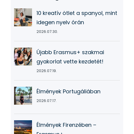
10 kreatív ötlet a spanyol, mint
idegen nyelv órán
2026.07.30.
Újabb Erasmus+ szakmai
gyakorlat vette kezdetét!
2026.07.19.
Élmények Portugáliában
2026.07.17.
Élmények Firenzében –