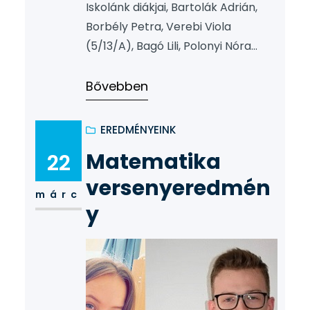
Iskolánk diákjai, Bartolák Adrián,
Borbély Petra, Verebi Viola
(5/13/A), Bagó Lili, Polonyi Nóra
(2/14/A) a pénzügyi-számviteli
ügyintéző képzés Országos
Bővebben
Szakmai Tanulmányi Versenyén
(OSZTV) továbbjutottak az
EREDMÉNYEINK
elődöntőbe a Pénzügyminisztérium
Matematika
22
által összeállított központi
tanegység záró válogatót
versenyeredmén
márc
követően. A verseny további
y
fordulóit nem rendezték meg a
járványügyi helyzetre való
tekintettel. A központi válogatón
közel négyszáz tanuló vett részt…