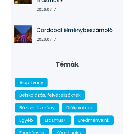
Erasmus+
2026.07.17.
Cordobai élménybeszámoló
2026.07.17.
Témák
Alapítvány
Beiskolázás, felvételizőknek
Bázisintézmény
Diákjainknak
Egyéb
Erasmus+
Eredményeink
Események
Képzéseink