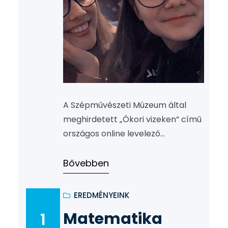
A Szépművészeti Múzeum által
meghirdetett „Ókori vizeken” című
országos online levelező
pályázatán diákjaink, Hankó Noémi
és Szűcs Alexandra Edina, a több
Bővebben
mint 144 induló csapat közül, a 8-
10. osztályos korcsoportban a 33.
EREDMÉNYEINK
helyezést érték el. Önállóan
Matematika
1
készítették az online fordulók