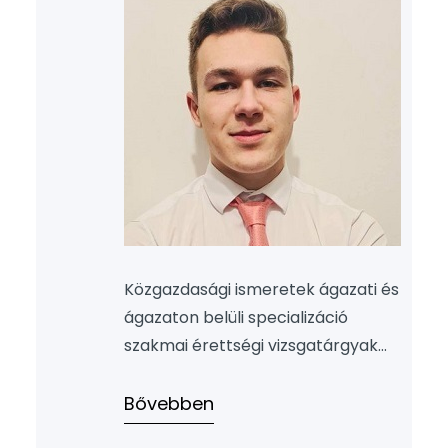
Közgazdasági ismeretek ágazati és
ágazaton belüli specializáció
szakmai érettségi vizsgatárgyak
versenyére ebben az évben közel
600 fő jelentkezett. Az országos
Bővebben
döntőbe iskolánkból Szilágyi Lőrinc