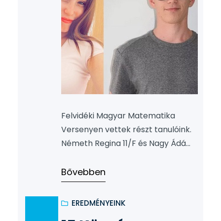
Felvidéki Magyar Matematika
Versenyen vettek részt tanulóink.
Németh Regina 11/F és Nagy Ádám
12/E dicséretben részesültek.
Felkészítő tanárok: Endrődi Mónika,
Bővebben
Égi József, Matyuska Ferenc
Gratulálunk tanulóinknak és
EREDMÉNYEINK
kollégáinknak!