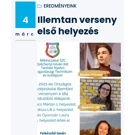
jutott be a legjobbak közé. A
EREDMÉNYEINK
felkészítésben részt vett kollégák:
Illemtan verseny
4
Gratulálunk diákunknak és
kollégáinknak. További sok sikert
első helyezés
márc
kívánunk az országos döntőhöz.