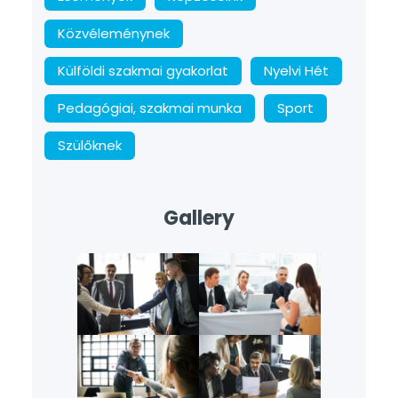
Közvéleménynek
Külföldi szakmai gyakorlat
Nyelvi Hét
Pedagógiai, szakmai munka
Sport
Szülőknek
Gallery