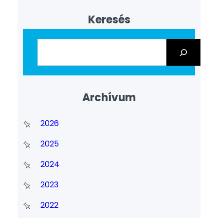
szeptember 25-ig, hétfőig lehet
Hrabovszki Klára tanárnőnél.
Keresés
Archívum
2026
2025
2024
2023
2022