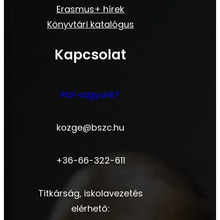
Erasmus+ hírek
Könyvtári katalógus
Kapcsolat
Hol vagyunk?
kozge@bszc.hu
+36-66-322-611
Titkárság, iskolavezetés
elérhető: