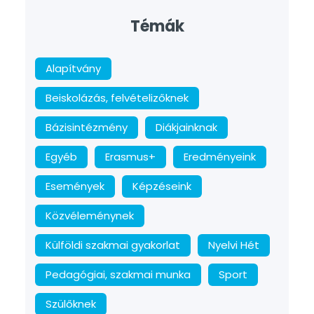
Témák
Alapítvány
Beiskolázás, felvételizőknek
Bázisintézmény
Diákjainknak
Egyéb
Erasmus+
Eredményeink
Események
Képzéseink
Közvéleménynek
Külföldi szakmai gyakorlat
Nyelvi Hét
Pedagógiai, szakmai munka
Sport
Szülőknek