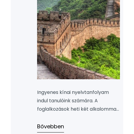
kiegyenlíteni. Az étkezőhelyen a
következő…
Ingyenes kínai nyelvtanfolyam
indul tanulóink számára. A
foglalkozások heti két alkalommal,
hétfő és szerda délután lesznek.
Jelentkezni legkésőbb
Bővebben