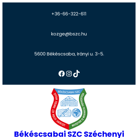
+36-66-322-611
kozge@bszc.hu
5600 Békéscsaba, Irányi u. 3-5.
Békéscsabai SZC Széchenyi